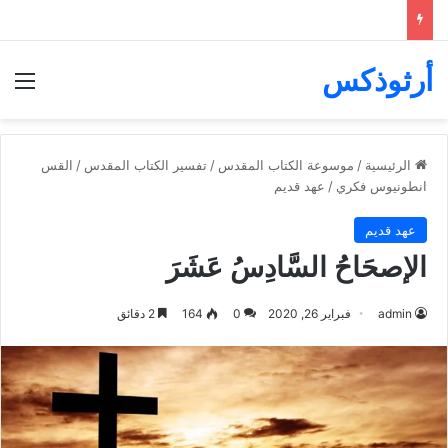
أرثوذكس
الق
الرئيسية
/
موسوعة الكتاب المقدس
/
تفسير الكتاب المقدس
/
القس
انطونيوس فكري
/
عهد قديم
عهد قديم
الإصحَاحُ السَّادِسُ عَشَرَ
admin
فبراير 26, 2020
0
164
2 دقائق