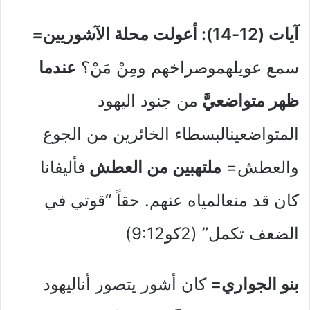
آيات (12-14): أعولت محلة الآشوريين=
سمع عويلهموصراخهم ومِنْ مَنْ؟
عندما
ظهر متواضعيَّ
من جنود اليهود
المتواضعينالبسطاء الخائرين من الجوع
والعطش=
ملتهبين من العطش
فأليفانا
كان قد منعالمياه عنهم. حقاً “قوتي في
الضعف تكمل” (2كو9:12)
بنو الجواري=
كان أشور يتصور أناليهود