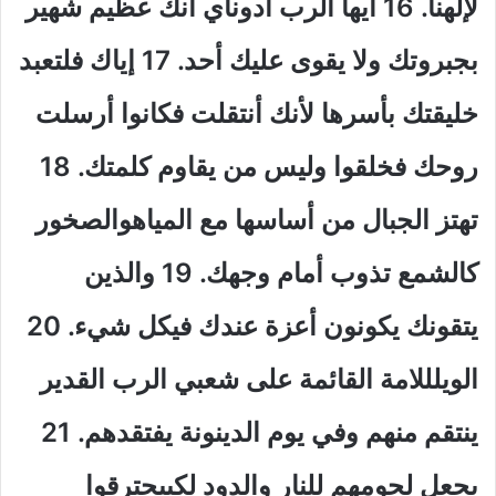
لإلهنا
.
16 أيها الرب أدوناي انك عظيم شهير
بجبروتك ولا يقوى عليك أحد
.
17 إياك فلتعبد
خليقتك بأسرها لأنك أنتقلت فكانوا أرسلت
روحك فخلقوا وليس من يقاوم كلمتك
.
18
تهتز الجبال من أساسها مع المياهوالصخور
كالشمع تذوب أمام وجهك
.
19 والذين
يتقونك يكونون أعزة عندك فيكل شيء
.
20
الويلللامة القائمة على شعبي الرب القدير
ينتقم منهم وفي يوم الدينونة يفتقدهم
.
21
يجعل لحومهم للنار والدود لكييحترقوا