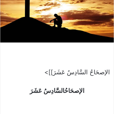
الإصحَاحُ السَّادِسُ عَشَرَ]]>
الإصحَاحُالسَّادِسُ عَشَرَ