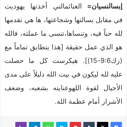
إبسالنسيان=
الغنائمالتي أخذتها يهوديت
في مقابل بسالتها وشجاعتها، ها هي تقدمها
لله حباً فيه، وتنساها،تنسى ما عملته، فالله
هو الذي عمل حقيقة [هذا يتطابق تماماً مع
(زك9:6-15)]. هيكرست كل ما حصلت
عليه لله ليكون في بيت الله دليلاً على مدى
الأجيال لقوة اللهوعنايته بشعبه، وضعف
الأشرار أمام عظمة الله.
بينتيريست
سكايب
واتساب
تيلقرام
ڤايبر