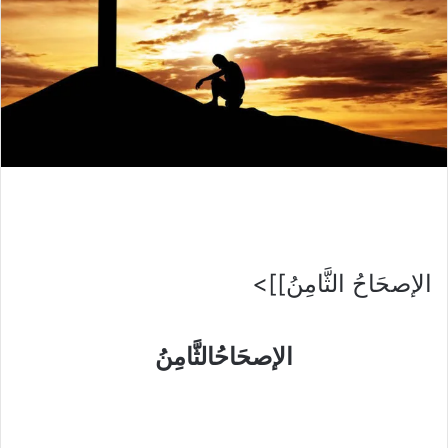
الإصحَاحُ الثَّامِنُ]]>
الإصحَاحُالثَّامِنُ