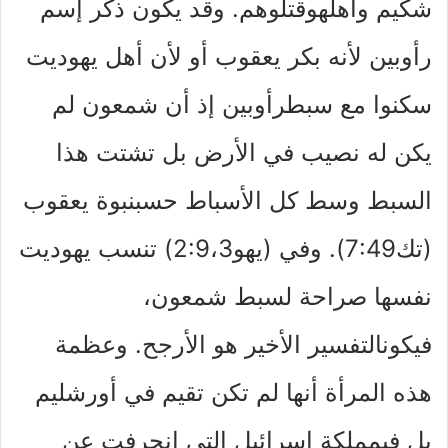
شكيم وأهلهوقتلوهم. وقد يكون ذكر إسم
رأوبين لأنه بكر يعقوب أو لأن أهل يهوديت
سكنوا مع سبطرأوبين إذ أن شمعون لم
يكن له نصيب في الأرض بل تشتت هذا
السبط وسط كل الأسباط حسبنبوة يعقوب
(تك7:49). وفي (يهو2:9،3) تنسب يهوديت
نفسها صراحة لسبط شمعون،
فيكونالتفسير الأخير هو الأرجح. وعظمة
هذه المرأة أنها لم تكن تقيم في أورشليم
بل فيمملكة إسرائيل التي إنحرفت عن