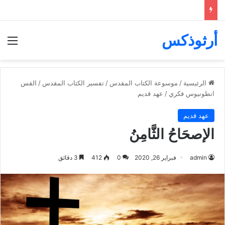
أرثوذكس
الق
الرئيسية
/
موسوعة الكتاب المقدس
/
تفسير الكتاب المقدس
/
القس
انطونيوس فكري
/
عهد قديم
عهد قديم
الإصحَاحُ الثَّامِنُ
admin
فبراير 26, 2020
0
412
3 دقائق