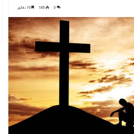
0
188
19 دقائق