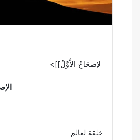
الإصحَاحُ الأَوَّلُ]]>
الإصحَ
خلقةالعالم