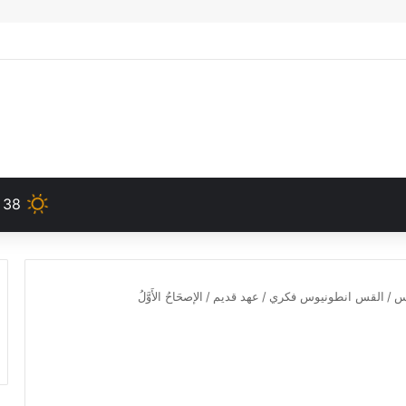
38
دس
/
القس انطونيوس فكري
/
عهد قديم
/
الإصحَاحُ الأَوَّلُ