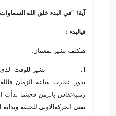
آية1 “في البدء خلق الله السماوات والأرض
فيالبدء
:
هىكلمة تشير لمعنيان:
1. تشير للوقت الذي بدأ الله
تدور عقارب ساعة الزمان فالله 
زمنيةتقاس بالزمن فحينما بدأت الخ
تعنى الحركةالأولى للخلقة وبداية ا