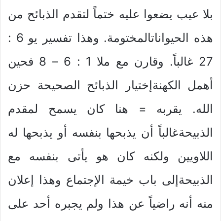
بلا عيب يضعوا عليه ختماً لتقدم الذبائح من
هذه الحيواناتالمختومة. وهذا تفسير يو 6 :
27 غالباً. وقارن مع ملا 1 : 6 – 8 فحين
أهمل الكهنةإختيار الذبائح الصحيحة حزن
الله. يقربه = هنا كان يسمح لمقدم
الذبيحةغالباً أن يذبحها بنفسه أو يذبحها له
اللاويين ولكنه كان هو يأتى بنفسه مع
الذبيحةإلى باب خيمة الإجتماع وهذا إعلان
منه أنه راضياً عن هذا ولم يجبره أحد على