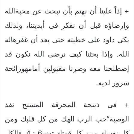
+ إذاً علينا أن نهتم بأن نبحث عن محبةالله
وإرضاؤه قبل أن نفكر فى أبديتنا، ولذلك
بكى داود على خطيته حتى بعد أن غفرهاله
الله. وإذا بحثنا كيف نرضى الله نكون قد
إصطلحنا معه وصرنا مقبولين أمامهورائحة
سرور لديه.
+ فى ذبيحة المحرقة المسيح نفذ
الوصية”حب الرب الهك من كل قلبك ومن
كل نفسك ومن كل قوتك تث 6 : 4. فالكل