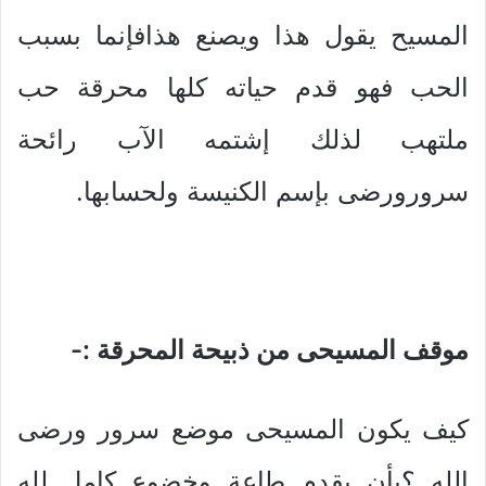
المسيح يقول هذا ويصنع هذافإنما بسبب
الحب فهو قدم حياته كلها محرقة حب
ملتهب لذلك إشتمه الآب رائحة
سرورورضى بإسم الكنيسة ولحسابها.
موقف المسيحى من ذبيحة المحرقة :-
كيف يكون المسيحى موضع سرور ورضى
الله ؟بأن يقدم طاعة وخضوع كامل لله