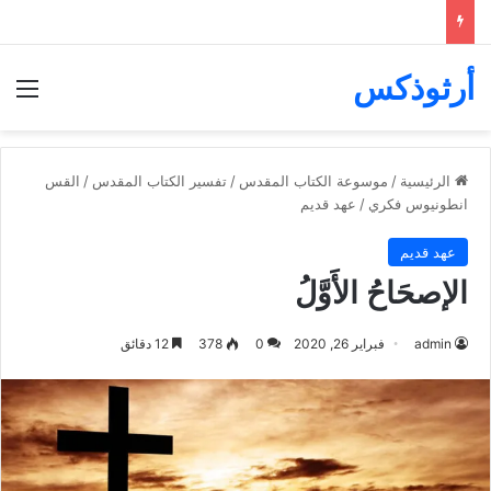
أرثوذكس
الق
الرئيسية
/
موسوعة الكتاب المقدس
/
تفسير الكتاب المقدس
/
القس
انطونيوس فكري
/
عهد قديم
عهد قديم
الإصحَاحُ الأَوَّلُ
admin
فبراير 26, 2020
0
378
12 دقائق