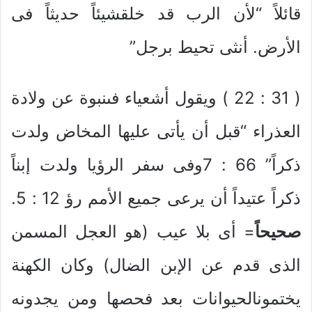
قائلاً “لأن الرب قد خلقشيئاً حديثاً فى
الأرض. أنثى تحيط برجل”
( 31 : 22 ) ويقول أشعياء فىنبوة عن ولادة
العذراء “قبل أن يأتى عليها المخاض ولدت
ذكراً” 66 : 7وفى سفر الرؤيا ولدت إبناً
ذكراً عتيداً أن يرعى جميع الأمم رؤ 12 : 5.
صحيحاً
= أى بلا عيب (هو العجل المسمن
الذى قدم عن الإبن الضال) وكان الكهنة
يختمونالحيوانات بعد فحصها ومن يجدونه