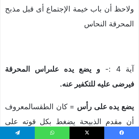
ولاحظ أن باب خيمة الإجتماع أى قبل مذبح
المحرقة النحاس
آية 4 :-
و يضع يده علىراس المحرقة
فيرضى عليه للتكفير عنه.
يضع يده على رأس
= كان الطقسالمعروف
أن مقدم الذبيحة يضغط بكل قوته على
رأس الذبيحة ويقول “أتوسل إليك ياالله
يسبوك
‫X
واتساب
تيلقرام