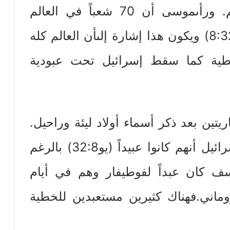
العالم فهم رؤوس شعوب العالم. ورأىموسى أن 70 شعباً في العالم
يناظرهم 70 نفساً في مصر (تث8:32) ويكون هذا إشارة إلىأن العالم كله
ية كما سقط إسرائيل تحت عبودية
ريتين بعد ذكر أسماء أولاد ليئة وراحيل.
وعجيب بعدهذا أن ينكر شعب إسرائيل أنهم كانوا عبيداً (يو32:8) بالرغم
سف كان عبداً لفوطيفار وهم في أيام
وماني.فهناك كثيرين مستعبدين للخطية