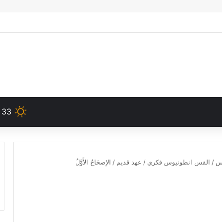
33
دس
/
القس انطونيوس فكري
/
عهد قديم
/
الإصحَاحُ الأَوَّلُ