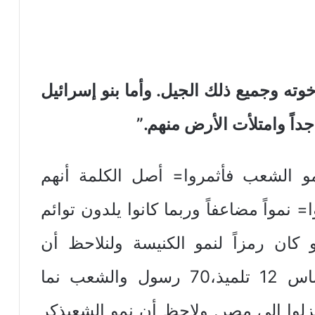
كل اخوته وجميع ذلك الجيل. وأما بنو إسرائيل
 جداً وامتلأت الأرض منهم.”
مو الشعب فأثمروا= أصل الكلمة أنهم
نمواً مضاعفاً وربما كانوا يلدون توائم
 كان رمزاً لنمو الكنيسة ولنلاحظ أن
الكنيسة نمت وتأسست على أساس 12 تلميذ،70 رسول والشعب نما
12سبط و70 نفساً نزلوا إلى مصر. ولاحظ أن نمو الشعبذكر