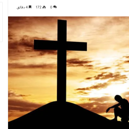
0
172
4 دقائق