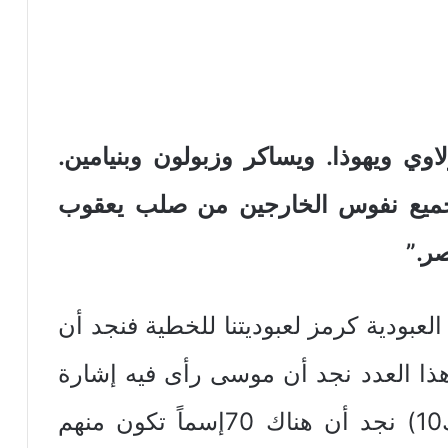
عون ولاوي ويهوذا. ويساكر وزبولون وبنيامين.
ت جميع نفوس الخارجين من صلب يعقوب
ر.”
لعبودية كرمز لعبوديتنا للخطية فنجد أن
لمشار إليها 70نفساً وهذا العدد نجد أن موسى رأى فيه إشارة
لشعوب العالم. فحيننعود إلى (تك10) نجد أن هناك 70إسماً تكون منهم