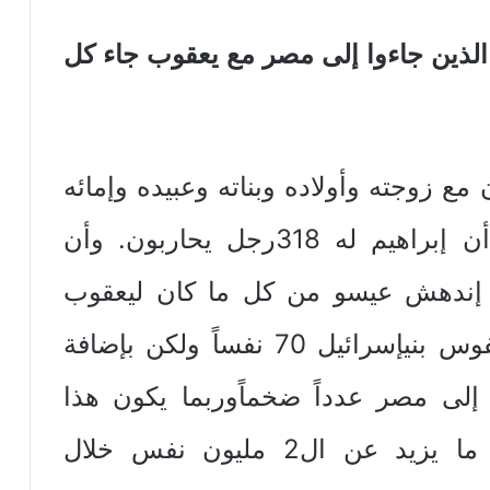
يل الذين جاءوا إلى مصر مع يعقوب جاء كل
ع زوجته وأولاده وبناته وعبيده وإمائه
وهؤلاء كانواعدداً ضخماً. ولنذكر أن إبراهيم له 318رجل يحاربون. وأن
 إندهش عيسو من كل ما كان ليعقوب
وأسماهم جيشاً. وحقاً كان عدد نفوس بنيإسرائيل 70 نفساً ولكن بإضافة
 إلى مصر عدداً ضخماًوربما يكون هذا
تفسير لكيف وصل عددهم إلى ما يزيد عن ال2 مليون نفس خلال