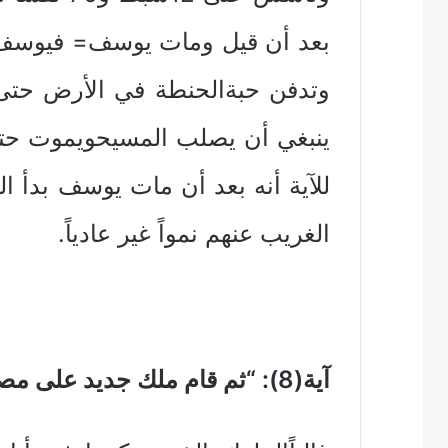
بعد أن قيل ومات يوسف= فيوسف ك
ينبغي أن يصلب المسيحويموت حت
للآية أنه بعد أن مات يوسف بدأ 
الغريب عنهم نمواً غير عادياً.
آية(8): “ثم قام ملك جديد على مصر لم يكن يعرف يوسف.”