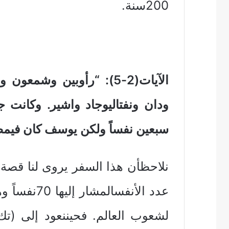
200سنة.
الآيات(2-5): “رأوبين وشم
ودان ونفتاليوجاد واشير. وكان
سبعين نفساً ولكن يوسف كان فيمص
نلاحظأن هذا السفر يروى لنا قصة ا
عدد الأنفسا