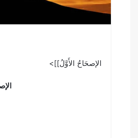
الإصحَاحُ الأَوَّلُ]]>
الإصحَ