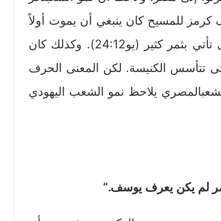
رمز للمسيح كان ينبغي أن يموت أولاً
وتدفن حبةالحنطة في الأرض حتى تأتي بثمر كثير (يو24:12). وكذلك كان
ى تتأسس الكنيسة. لكن المعنى الحرف
الشعبالمصري يلاحظ نمو الشعب اليهودي