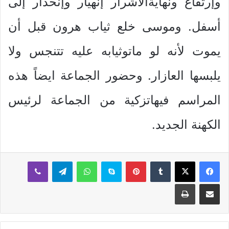
وإرتفاع ونهايةالأشرار إنهيار وإنحدار إلى
أسفل. وموسى خلع ثياب هرون قبل أن
يموت لأنه لو ماتوثيابه عليه تتنجس ولا
يلبسها العازار. وحضور الجماعة ايضاً هذه
المراسم فيهاتزكية من الجماعة لرئيس
الكهنة الجديد.
بينتيريست
سكايب
واتساب
تيلقرام
ڤايبر
مشاركة عبر البريد
طباعة