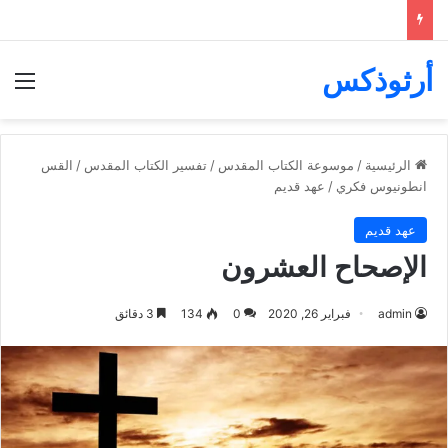
أرثوذكس
الق
الرئيسية
/
موسوعة الكتاب المقدس
/
تفسير الكتاب المقدس
/
القس
انطونيوس فكري
/
عهد قديم
عهد قديم
الإصحاح العشرون
admin
فبراير 26, 2020
0
134
3 دقائق