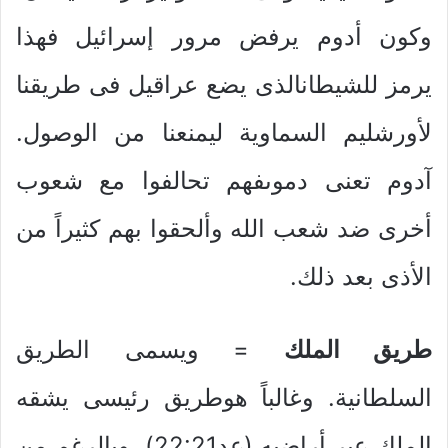
وكون أدوم يرفض مرور إسرائيل فهذا
يرمز للشيطانالذى يضع عراقيل فى طريقنا
لأورشليم السماوية ليمنعنا من الوصول.
آدوم تعنى دموىفهم تحالفوا مع شعوب
أخرى ضد شعب الله وألحقوا بهم كثيراً من
الأذى بعد ذلك.
طريق الملك
= ويسمى الطريق
السلطانية. وغالباً هوطريق رئيسى يشقه
الملك عبر أراضيه (عد22:21). وبالرغم من