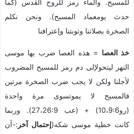
للمسيح. والماء رمز للروح القدس (كما
حدث يومعماد المسيح). ونحن نكلم
الصخرة بصلاتنا وتوبتنا وإعترافنا
خذ العصا
= هذه العصا ضرب بها موسى
النهر ليتحولإلى دم رمز للمسيح المضروب
لأجلنا ولكن لا يجب ضرب الصخرة مرتين
فالمسيح لا يموتسوى مرة واحدة
(رو10،9:6) + (عب 27،26:9). وربما
كانت خطية موسى شكه(
إحتمال آخر
:-أن