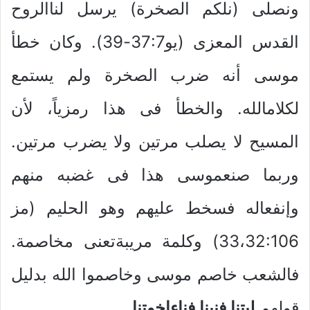
ونصلى (نلكم الصخرة) يرسل لناالروح
القدس المعزى (يو37:7-39). وكان خطأ
موسى أنه ضرب الصخرة ولم يستمع
لكلامالله. والخطأ فى هذا رمزياً، لأن
المسيح لا يصلب مرتين ولا يضرب مرتين.
وربما صنعموسى هذا فى غضبه منهم
وإنفعاله فسخط عليهم وهو الحليم (مز
33،32:106) وكلمة مريبةتعنى مخاصمة.
فالشعب خاصم موسى وخاصموا الله بدليل
قولهم
ليتنا فنينا فناءإخوتنا