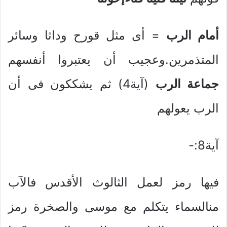
أمام الرب
= أى مثل قورح وداثا وسائر
المتذمرين.وعجيب أن يعتبروا أنفسهم
جماعة الرب
(آية4) ثم يشككون فى أن
الرب يعولهم
آية8:-
فيها رمز لعمل الثالوث الأقدس فالآب
منالسماء يتكلم مع موسى والصخرة رمز