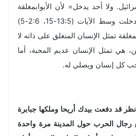
ئيل. ولا أحد يدخل= لأن الأبوابمغلقة
من الرعب. وهذه الآية (آية 1) أدخلت وسط الآيات (13:5-15، 2:6-5)
لقة تمثل الإنسان المنغلق على ذاته لا
ين، هي تمثل الإنسان عديم المحبة، أما
حب كل إنسان ويصلي له.
ليشوع انظر قد دفعت بيدك أريحا وملكها جبابرة
ع رجال الحرب حول المدينة مرة واحدة