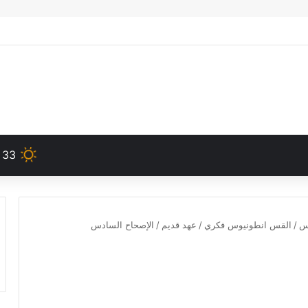
33
دس
/
القس انطونيوس فكري
/
عهد قديم
/
الإصحاح السادس