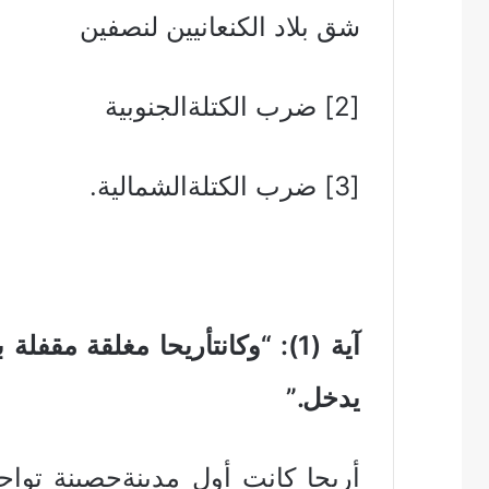
شق بلاد الكنعانيين لنصفين
[2] ضرب الكتلةالجنوبية
[3] ضرب الكتلةالشمالية.
آية (1): “وكانتأريحا مغلقة مق
يدخل.”
أريحا كانت أول مدينةحصينة تواج