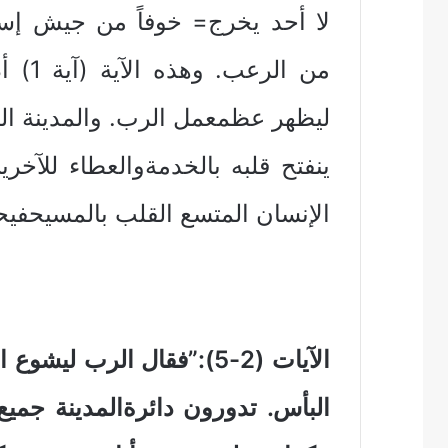
لا أحد يخرج= خوفاً من جيش إسرا
ليظهر عظمعمل الرب. والمدينة المغ
ينفتح قلبه بالخدمةوالعطاء للآخر
الإنسان المتسع القلب بالمسيحفي
الآيات (2-5):”فقال الرب 
البأس. تدورون دائرةالمدينة جمي