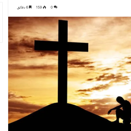
0
159
6 دقائق