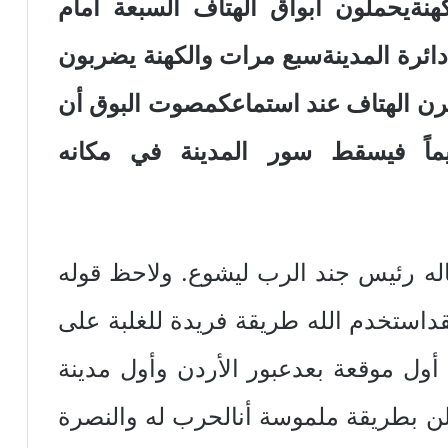
هنةيحملون أبواق الهتاف السبعة أمام
دائرة المدينةسبع مرات والكهنة يضربون
قرن الهتاف عند استماعكمصوت البوق أن
ماً فيسقط سور المدينة في مكانه
ونجدهنا ما قاله رئيس جند الرب ليشوع. ولاحظ قوله
داستخدم الله طريقة فريدة للغلبة على
أول موقعة بعدعبور الأردن وأول مدينة
علن بطريقة ملموسة أنالحرب له والنصرة