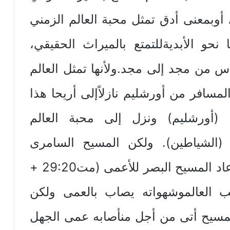
أوبمعنى أدق تمثل محبة العالم الزمني
حو الأبديةللتمتع بالميراث الحقيقي،
قدس من مجد إلى مجد.ولأنها تمثل العالم
مسافر من أورشليم نازلاًإلى أريحا هذا
(أورشليم) ونزل إلى محبة العالم
(الشياطين). ولكن المسيح السامرى
الصالح إهتم به ليشفي. وفيأريحا أعاد المسيح البصر للأعمى (مت29:20 +
35:). فمن يحب العالموشهواته يصاب بالعمى ولكن
المسيح أتى من أجل منأصابه عمى الجهل