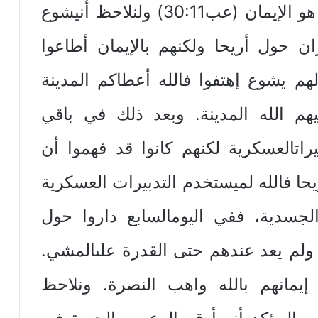
هي من عنده وسلاحهم المطلوب هو الإيمان (عب30:11) ولنلاحظ أنيشوع
ن حول أريحا ولكنهم بالإيمان أطاعوا
هم يشوع إهتفوا فالله أعطاكم المدينة
هم الله المدينة. وبعد ذلك في باقي
راتالعسكرية لكنهم كانوا قد فهموا أن
يحا فالله لميستخدم التدبيرات العسكرية
الجسدية، ففي اليومالسابع داروا حول
تماماً ولم يعد عندهم حتى القدرة علىالمشي.
 إيمانهم بالله واهب النصرة. ونلاحظ