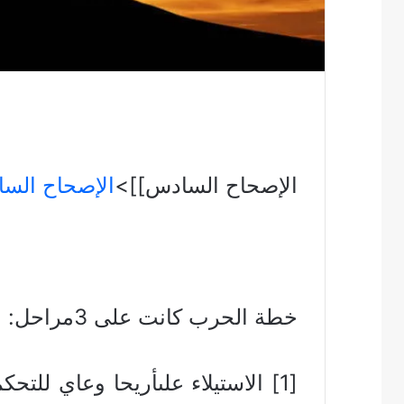
الإصحاح السادس]]>
الإصحاح الس
خطة الحرب كانت على 3مراحل:
[1] الاستيلاء علىأريحا وعاي للت