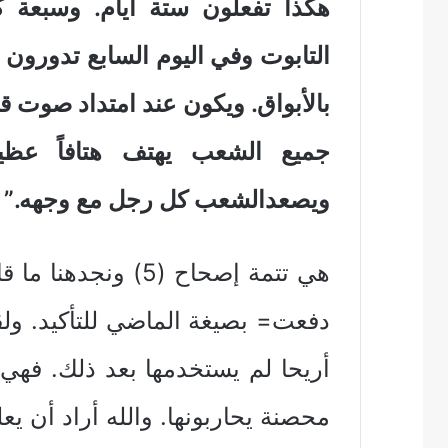
هكذا تفعلون ستة أيام. وسبعة ك
التابوت وفي اليوم السابع تدورون 
بالأبواق. ويكون عند امتداد صوت 
جميع الشعب يهتف هتافاً عظي
ويصعدالشعب كل رجل مع وجهه.”
هي تتمة إصحاح (5) 
دفعت= بصيغة الماضي للتأكيد. ولق
أريحا لم يستخدمها بعد ذلك. فهي 
محصنة يحاربونها. والله أراد أن ي