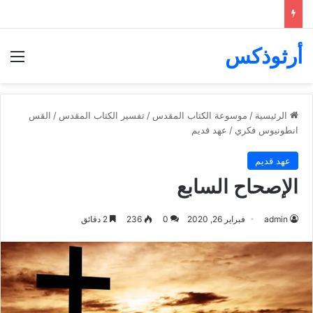
أرثوذكس
الق
الرئيسية
/
موسوعة الكتاب المقدس
/
تفسير الكتاب المقدس
/
القس
انطونيوس فكري
/
عهد قديم
عهد قديم
الإصحاح السابع
admin
فبراير 26, 2020
0
236
2 دقائق