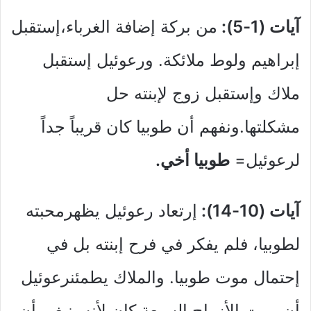
آيات (1-5):
من بركة إضافة الغرباء،إستقبل
إبراهيم ولوط ملائكة. ورعوئيل إستقبل
ملاك وإستقبل زوج لإبنته حل
مشكلتها.ونفهم أن طوبيا كان قريباً جداً
لرعوئيل=
طوبيا أخي.
آيات (10-14):
إرتعاد رعوئيل يظهرمحبته
لطوبيا، فلم يفكر في فرح إبنته بل في
إحتمال موت طوبيا. والملاك يطمئنرعوئيل
أن موت الأزواج السبعة كان لأنه ينبغي أن