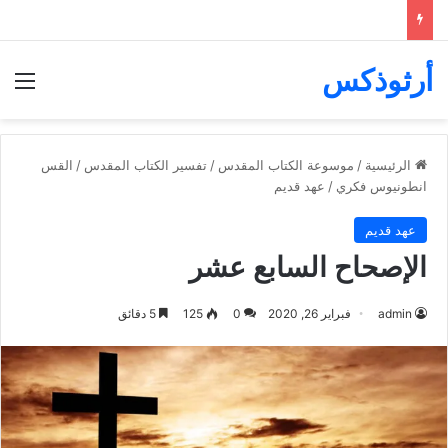
أرثوذكس
الق
الرئيسية
/
موسوعة الكتاب المقدس
/
تفسير الكتاب المقدس
/
القس
انطونيوس فكري
/
عهد قديم
عهد قديم
الإصحاح السابع عشر
admin
فبراير 26, 2020
0
125
5 دقائق