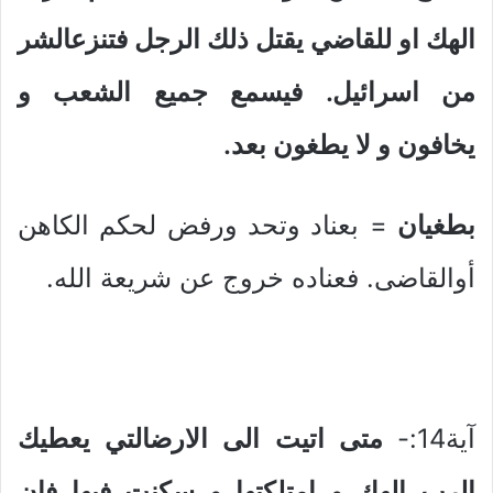
الهك او للقاضي يقتل ذلك الرجل فتنزعالشر
من اسرائيل. فيسمع جميع الشعب و
يخافون و لا يطغون بعد.
بطغيان
= بعناد وتحد ورفض لحكم الكاهن
أوالقاضى. فعناده خروج عن شريعة الله.
آية14:-
متى اتيت الى الارضالتي يعطيك
الرب الهك و امتلكتها و سكنت فيها فان