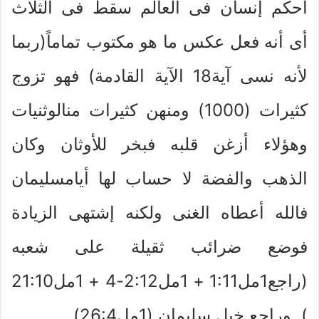
أحكم إنسان فى العالم سقط فى الثلاث
أى أنه فعل عكس ما هو مكتوب تماماً(ربما
لأنه نسى آية18 الآية القادمة) فهو تزوج
كثيرات (1000) ومنهن كثيرات منالوثنيات
وهؤلاء أزغن قلبه فبخر للأوثان وكان
الذهب والفضة لا حساب لها أيامسليمان
فالله أعطاه الغنى ولكنه إشتهى الزيادة
فوضع ضرائب ثقيلة على شعبه
(راجع1مل1:11 + 1مل2:12-4 + 1مل21:10
). وراجع خيل سليمان (1مل26:4)