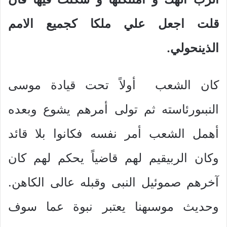
قلت اجعل علي ملكا كجميع الامم
الذينحولي.
كان الشعب أولاً تحت قيادة موسى
النبىورئاسته ثم تولى أمرهم يشوع وبعده
أهمل الشعب أمر نفسه فكانوا بلا قائد
وكان الربيقيم لهم قاضياً يحكم لهم كان
آخرهم صموئيل النبى وقبله عالى الكاهن.
وحديث موسىهنا يعتبر نبوة عما سوف