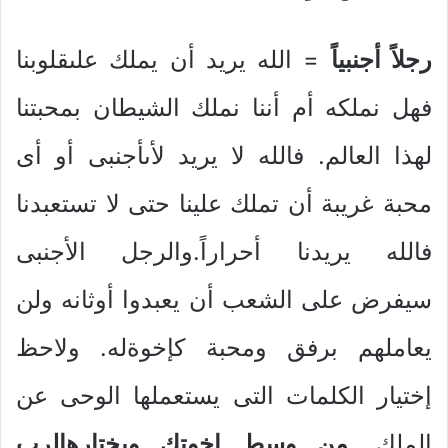
رجلاً أجنبياً
= الله يريد أن يملك علىقلوبنا
فهل نملكه أم أننا نملك الشيطان بمحبتنا
لهذا العالم. فالله لا يريد لأىأجنبى أو أى
محبة غريبة أن تملك علينا حتى لا تستعبدنا
فالله يريدنا أحراراً.والرجل الأجنبى
سيفرض على الشعب أن يعبدوا أوثانه ولن
يعاملهم برفق ومحبة كإخوةله. ولاحظ
إختيار الكلمات التى يستعملها الوحى عن
الملك.
من وسط إخوتك ويختارهالرب