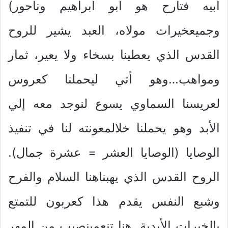
أبيه فتارح هو أبو أبراهيم وناحور)
وجميعخيرات مولاه، العبد يشير للروح
القدس الذي يعطينا بسخاء ولا يعير، ثمار
ومواهب…وهو أتي ليحملنا كعروس
لعريسنا السماوي يسوع لنوجد معه إلي
الأبد وهو يحملنا خلالمعونته لنا في تنفيذ
الوصايا (الوصايا العشر = عشرة جمال).
الروح القدس الذي يهبناهنا السلام والفرح
وشبع النفس يقدم هذا كعربون للتمتع
بالخيرات الأبدية. هنا تنعمبنصيب من المهر