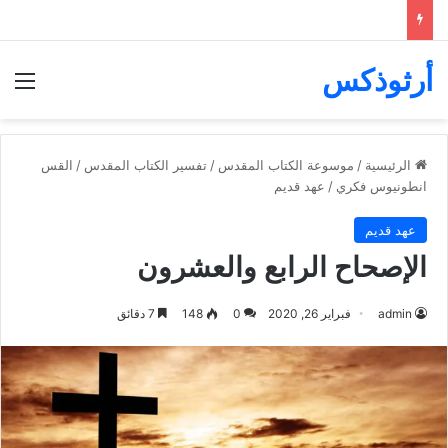
أرثوذكس
الق
الرئيسية
/
موسوعة الكتاب المقدس
/
تفسير الكتاب المقدس
/
القس
انطونيوس فكري
/
عهد قديم
عهد قديم
الإصحاح الرابع والعشرون
admin
فبراير 26, 2020
0
148
7 دقائق