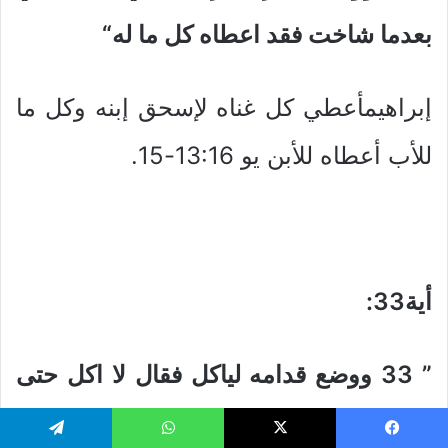
بعدما شاخت فقد اعطاه كل ما له
“
إبراهيمأعطي كل غناه لإسحق إبنه وكل ما
للأب أعطاه للأبن يو 13:16-15.
أية33
:
” 33
ووضع قدامه لياكل فقال لا اكل حتى
اتكلم كلامي فقال تكلم
“
يسبوك
‫X
واتساب
تيلقرام