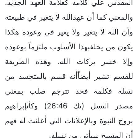
المقدس علي كلامه كعلامة العهد الجديد.
والمعني كما أن عهدالله لا يتغير في طبيعته
وأن الله لا يتغير ولا يغير في وعوده هكذا
يكون من يحلفبهذا الأسلوب ملتزماً بوعوده
وإلا خسر بركات الله. وهذه الطريقة
للقسم تشير أيضاًأنه قسم بالمتجسد من
نسله فكلمة فخذ تترجم صلب بمعني
مصدر النسل (تك 26:46) وكأنإبراهيم
بروح النبوة وبالإعلانات التي أعلنت له فهم
أن المسيح سيأتي من نسله.