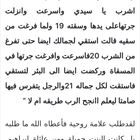
اشرب يا سيدي واسرعت وانزلت
جرتهاعلى يدها وسقته 19 ولما فرغت من
سقيه قالت استقي لجمالك ايضا حتى تفرغ
من الشرب 20فاسرعت وافرغت جرتها في
المسقاة وركضت ايضا الى البئر لتستقي
فاستقت لكل جماله 21والرجل يتفرس فيها
صامتا ليعلم اانجح الرب طريقه ام لا
“
لقدطلب علامة روحية فأعطاه الله ما طلبه
بل كانت البنت جميلة ومن عائلة إبراهيم.