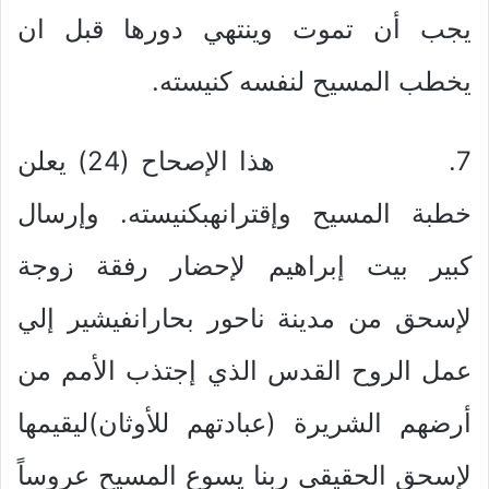
يجب أن تموت وينتهي دورها قبل ان
يخطب المسيح لنفسه كنيسته.
7. هذا الإصحاح (24) يعلن
خطبة المسيح وإقترانهبكنيسته. وإرسال
كبير بيت إبراهيم لإحضار رفقة زوجة
لإسحق من مدينة ناحور بحارانفيشير إلي
عمل الروح القدس الذي إجتذب الأمم من
أرضهم الشريرة (عبادتهم للأوثان)ليقيمها
لإسحق الحقيقي ربنا يسوع المسيح عروساً