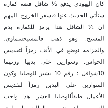
كان اليهودي يدفع ½ شاقل فضة كفارة
سنأتي للحديث عنها فيسفر الخروج. المهم
أن ½ الشاقل هذا يرمز للكفارة بدم
المسيح. وهو ذهب فالمسيحسماوي.
والخزامة توضع في الأنف رمزاً لتقديس
الحواس. وسوارين علي يديها وزنهما
10شواقل : رقم 10 يشير للوصايا وكون
السوارين علي اليدين رمزاً لتقديس
الأعمال طبقاًللوصايا العشر. هذا واجب
العروس ان تتسم بالطابع السماوي