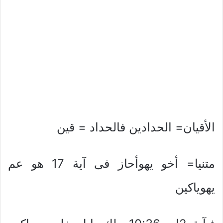
الأقيان= الحدادين فالحداد = قين
متنيا= أخو يهوأحاز فى آية 17 هو عم
يهوياكين