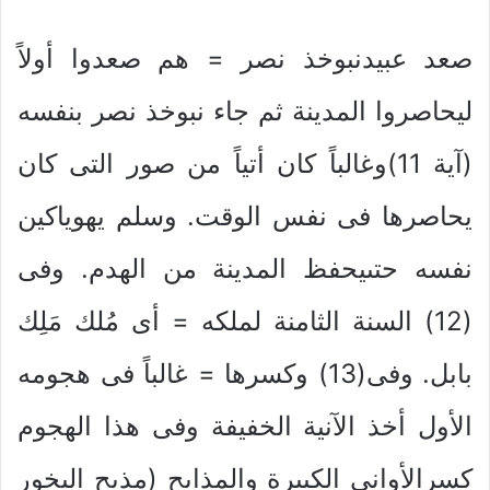
صعد عبيدنبوخذ نصر = هم صعدوا أولاً
ليحاصروا المدينة ثم جاء نبوخذ نصر بنفسه
(آية 11)وغالباً كان أتياً من صور التى كان
يحاصرها فى نفس الوقت. وسلم يهوياكين
نفسه حتىيحفظ المدينة من الهدم. وفى
(12) السنة الثامنة لملكه = أى مُلك مَلِك
بابل. وفى(13) وكسرها = غالباً فى هجومه
الأول أخذ الآنية الخفيفة وفى هذا الهجوم
كسرالأوانى الكبيرة والمذابح (مذبح البخور