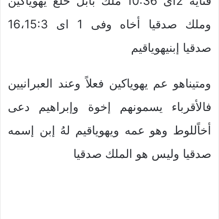
فىآية 2اى 10:36 ملك بابل خلع يهوياكين
وملك صدقيا أخاه وفى 1 اى 16،15:3
صدقيا إبنيهوياقيم
ومتيناهو عم يهوياكين فعلاً وعند العبرانيين
فالأقرباء يسمونهم إخوة وإبراهيم دعى
أخاًللوط وهو عمه ويهوياقيم لهُ إبن إسمه
صدقيا وليس هو الملك صدقيا