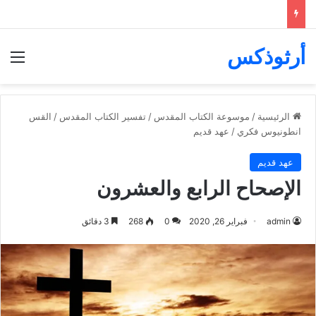
أرثوذكس
الق
الرئيسية
/
موسوعة الكتاب المقدس
/
تفسير الكتاب المقدس
/
القس
انطونيوس فكري
/
عهد قديم
عهد قديم
الإصحاح الرابع والعشرون
admin
فبراير 26, 2020
0
268
3 دقائق