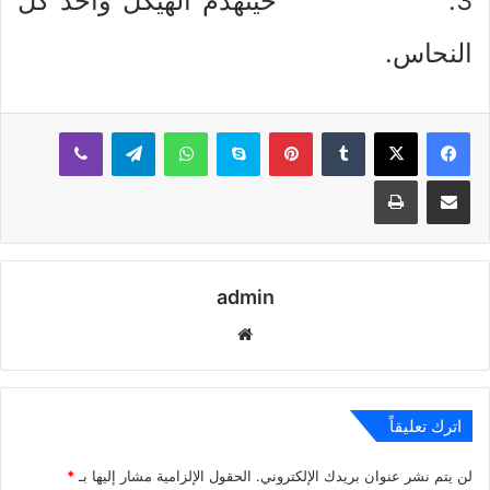
3. حينهدم الهيكل وأخذ كل
النحاس.
بينتيريست
سكايب
واتساب
تيلقرام
ڤايبر
مشاركة عبر البريد
طباعة
admin
موقع
الويب
اترك تعليقاً
لن يتم نشر عنوان بريدك الإلكتروني.
الحقول الإلزامية مشار إليها بـ
*