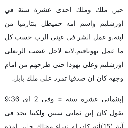
حين ملك وملك احدى عشرة سنة في
اورشليم واسم امه حميطل بنتارميا من
لبنة.و عمل الشر في عيني الرب حسب كل
ما عمل يهوياقيم.لانه لاجل غضب الربعلى
اورشليم وعلى يهوذا حتى طرحهم من امام
وجهه كان ان صدقيا تمرد على ملك بابل.
إبنثمانى عشرة سنة = وفى 2 اى 9:36
يقول كان إبن ثمانى سنين ولكننا نجد فى
آية (15)أنه كان له نساء وهناك حلين لهذه