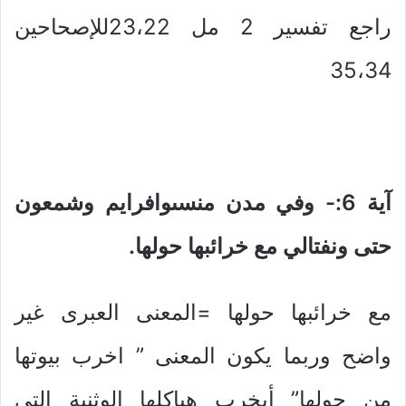
راجع تفسير 2 مل 23،22للإصحاحين
35،34
آية 6:- وفي مدن منسىوافرايم وشمعون
حتى ونفتالي مع خرائبها حولها.
مع خرائبها حولها =المعنى العبرى غير
واضح وربما يكون المعنى ” اخرب بيوتها
من حولها” أىخرب هياكلها الوثنية التى