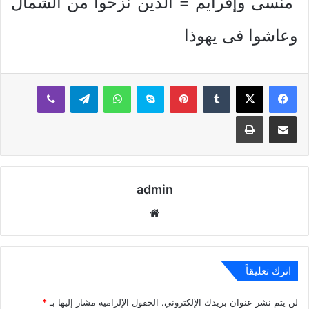
منسى وإفرايم = الذين نزحوا من الشمال
وعاشوا فى يهوذا
بينتيريست
سكايب
واتساب
تيلقرام
ڤايبر
مشاركة عبر البريد
طباعة
admin
موقع
الويب
اترك تعليقاً
لن يتم نشر عنوان بريدك الإلكتروني.
الحقول الإلزامية مشار إليها بـ
*