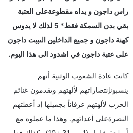
راس داجون و يداه مقطوعةعلى العتبة
بقي بدن السمكة فقط* 5 لذلك لا يدوس
كهنة داجون و جميع الداخلين الىبيت داجون
على عتبة داجون في اشدود الى هذا اليوم.
كانت عادة الشعوب الوثنية أنهم
ينسبونإنتصاراتهم لألهتهم ويقدمون غنائم
الحرب لألهتهم عرفاناً بجميلها إذ أعطتهم
النصرةعلى أعدائهم. وهذا ما عملوه مع
أسلحة شاول (1صم 31 : 10) وكذلك فعل