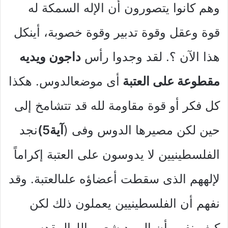
وهم كانوا يتصورون أن الإله السمكة له
قوة وعقل وقوة تدبير وقوة خصوبة، أينكل
هذا الآن ؟. لقد وجدوا رأس
داجون ويديه
مقطوعة على العتبة
أى موضعالدوس. هكذا
كل فكر أو قوة مقاومة لله قد تتشامخ إلى
حين لكن مصيرها الدوس وفى (
آية5)
نجد
الفلسطينيين لا يدوسون على العتبة إكراماً
لإلههم الذى سقطت أعضاؤه علىالعتبة. وقد
نفهم أن الفلسطينيين يعملون ذلك لكن
كيف نفهم أن اليهود شعب اللهالمقدس