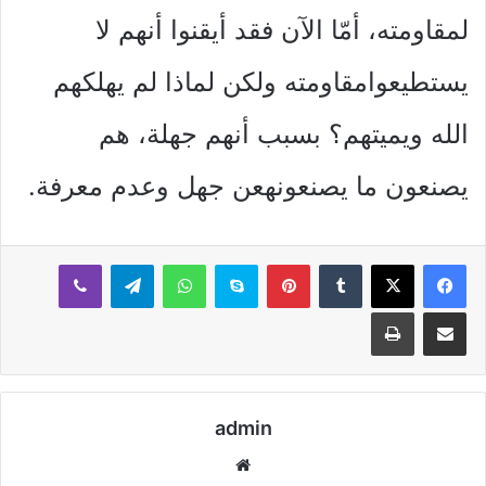
لمقاومته، أمّا الآن فقد أيقنوا أنهم لا
يستطيعوامقاومته ولكن لماذا لم يهلكهم
الله ويميتهم؟ بسبب أنهم جهلة، هم
يصنعون ما يصنعونهعن جهل وعدم معرفة.
بينتيريست
سكايب
واتساب
تيلقرام
ڤايبر
مشاركة عبر البريد
طباعة
admin
موقع