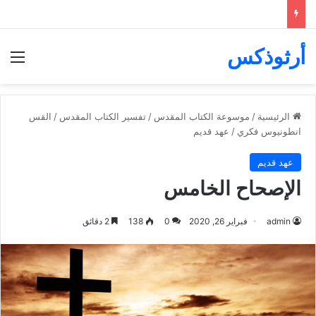
أرثوذكس
الق
الرئيسية
/
موسوعة الكتاب المقدس
/
تفسير الكتاب المقدس
/
القس
انطونيوس فكري
/
عهد قديم
عهد قديم
الإصحاح الخامس
admin
فبراير 26, 2020
0
138
2 دقائق