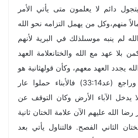
يتجول دائم لا يعلمون متى يأتي الأمر
الاً منهم،وكل من يهمل التزامه نحو الله
الله لم ينبه موسىلذلك في البرية لأنهم
ن بلا عهد مع الله والختانعلامة العهد
له يجدد العهد معهم، وكأن قولهثانية هو
عودتهم كأمة لها عهد مع الله وراجع (عد33:14) فالأبناء حملوا عار
ا يدخل الآباء الأرض وكان التوقف عن
رضا الله عليهم الآن علامة الختان ثانية
تان الثاني الفصح. فالتناول يأتي بعد