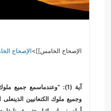
الإصحاح الخامس]]>
الإصحاح الخ
آية (1): “وعندماسمع جميع مل
وجميع ملوك الكنعانيين الذينعلى 
أمام بني إسرائيل حتى عبرنا ذابت