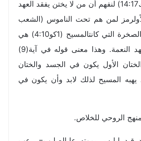
المعمودية (أع41:2،42). وراجع(تك14:17) لنفهم أن من لا يختن يفقد العهد
الأولرمز لمن هم تحت الناموس (الشعب
اليهودي) والختان الثاني بواسطة الصخرة التي كانتالمسيح (1كو4:10) هي
الانتقال من عهد الناموس إلى عهد النعمة. وهذا معنى قوله في آية(9)
ختان الأول يكون في الجسد والختان
ي يهبه المسيح لذلك لابد وأن يكون في
منهج الروحي للخلاص.
ى الله وقد قيد إبليس بموته علىالصليب= رعب