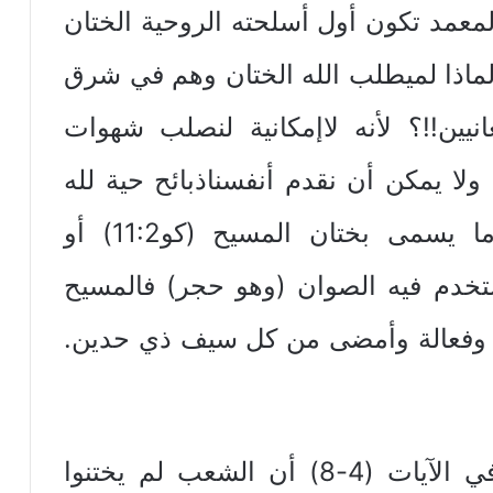
لقلب (رو29:2 + أر4:4).والمعمد تكون أول أسلحته الروحية الختان
 رو 1:6-14). ولكن لماذا لميطلب الله الختان وهم في شرق
انيين!!؟ لأنه لاإمكانية لنصلب شهوات
 ولا يمكن أن نقدم أنفسناذبائح حية لله
سوى بعد المعمودية وهذا هو ما يسمى بختان المسيح (كو11:2) أو
ستخدم فيه الصوان (وهو حجر) فالمسيح
ية وفعالة وأمضى من كل سيف ذي حدين.
ولماذا قال إختن ثانية؟كما نرى في الآيات (4-8) أن الشعب لم يختنوا