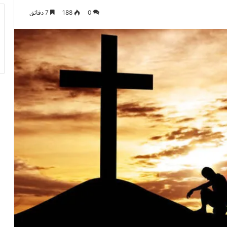
0
188
7 دقائق