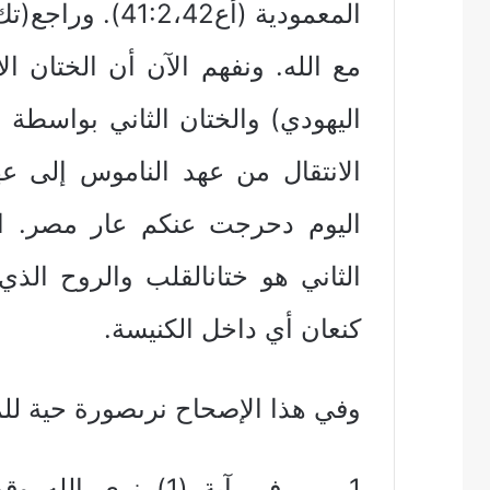
مع الله. ونفهم الآن أن الختان 
اليوم دحرجت عنكم عار مصر. ال
الثاني هو ختانالقلب والروح الذ
كنعان أي داخل الكنيسة.
وفي هذا الإصحاح نرىصورة حية لل
1. في آية (1) نر