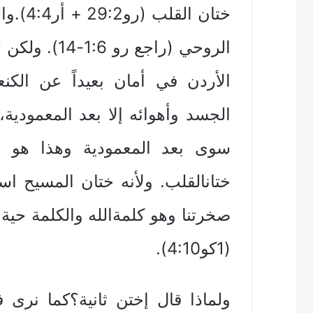
ختان ا
الروحي (راجع
الأردن في أمان بعيداً عن الكنع
الجسد وأهوائه إلا بعد المعمودية،
ختانالقلب. ولأنه ختان المسيح ا
صخرتنا وهو كلمةالله والكلمة ح
(1كو4:10).