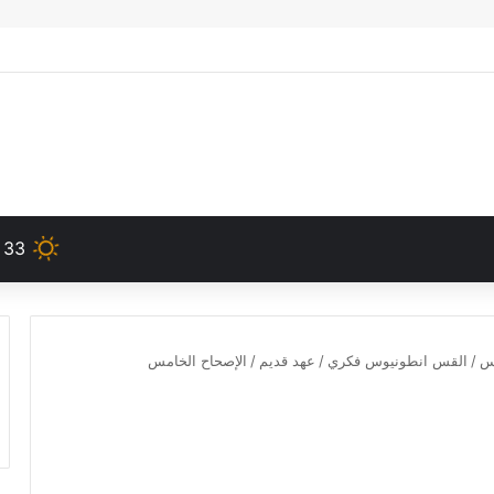
33
دس
/
القس انطونيوس فكري
/
عهد قديم
/
الإصحاح الخامس