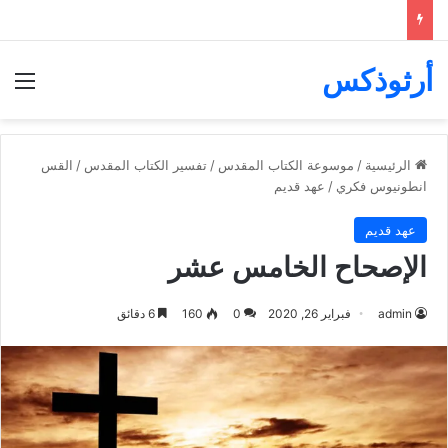
أرثوذكس
الق
الرئيسية
/
موسوعة الكتاب المقدس
/
تفسير الكتاب المقدس
/
القس
انطونيوس فكري
/
عهد قديم
عهد قديم
الإصحاح الخامس عشر
admin
فبراير 26, 2020
0
160
6 دقائق