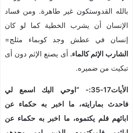
بالله القدوستكون غير طاهرة. ومن فساد
الإنسان أن يشرب الخطية كما لو كان
إنسان في عطش وجد كوبماء مثلج=
الشارب الإثم كالماء.
أى يصنع الإثم دون أى
تبكيت من ضميره.
الأيات17-
5
3
:-
“اوحي اليك اسمع لي
فاحدث بمارايته، ما اخبر به حكماء عن
ابائهم فلم يكتموه، ما اخبر به حكماء عن
ابائهم فلميكتموه، الذين لهم وحدهم