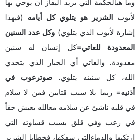
وما هيالحكمة التي يريد أليفاز أن يوحي بها
لأيوب
الشرير هو يتلوي كل أيامه
(فيهذا
إشارة لأيوب الذي يتلوي)
وكل عدد السنين
المعدودة للعاتي=
كل إنسان له سنين
معدودة. والعاتي أي الجبار الذي يتحدي
الله، كل سنينه يتلوي.
صوترعوب في
أذنيه
= ربما بلا سبب قتايين فمن لا سلام
في قلبه ناشئ عن سلامه معالله يعيش حقاً
في رعب وفي قلق بسبب قساوته التي
إرتكبها والدماءالتي سفكها، فخطايا الشرير