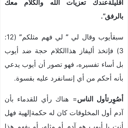
اقليلةعندك تعزيات الله والكلام معك
بالرفق”.
سبقأيوب وقال لي
”
لي فهم مثلكم
”
(12:
3) فإتخذ أليفاز هذاالكلام حجة ضد أيوب
بل أساء تفسيره، فهو تصور أن أيوب يدعي
بأنه أحكم من أي إنسانفرد عليه بقسوة.
أصُوِرتأول الناس
= هناك رأي للقدماء بأن
آدم أول المخلوقات كان له حكمةإلهية فهل
أنت يا أيوب هو آدم أو مثله، أو يفهم هذا