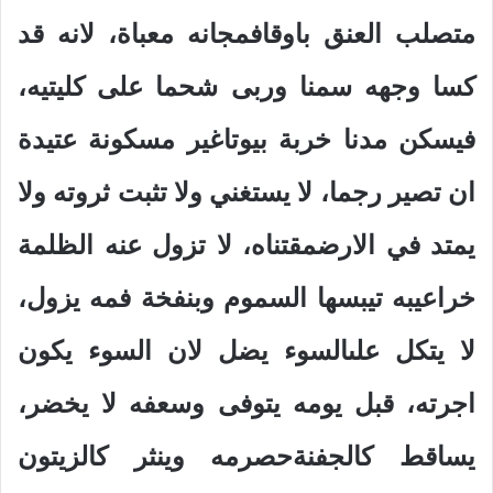
متصلب العنق باوقافمجانه معباة، لانه قد
كسا وجهه سمنا وربى شحما على كليتيه،
فيسكن مدنا خربة بيوتاغير مسكونة عتيدة
ان تصير رجما، لا يستغني ولا تثبت ثروته ولا
يمتد في الارضمقتناه، لا تزول عنه الظلمة
خراعيبه تيبسها السموم وبنفخة فمه يزول،
لا يتكل علىالسوء يضل لان السوء يكون
اجرته، قبل يومه يتوفى وسعفه لا يخضر،
يساقط كالجفنةحصرمه وينثر كالزيتون