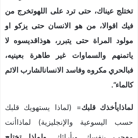
تختلج عيناك، حتى ترد على اللهوتخرج من
فيك اقوالا، من هو الانسان حتى يزكو او
مولود المراة حتى يتبرر، هوذاقديسوه لا
ياتمنهم والسماوات غير طاهرة بعينيه،
فبالحري مكروه وفاسد الانسانالشارب الاثم
كالماء”.
لماذايأخذك قلبك
= (لماذا يستهويك قلبك
حسب اليسوعية والإنجليزية) لماذاأنت
معجب بنفسك وبأرائك.
ولماذا تختلج