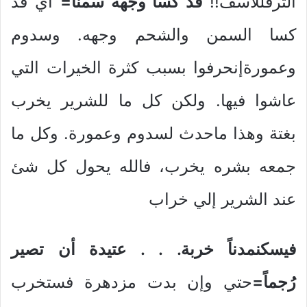
الترفللأسف!!
قد كسا وجهه سمناً=
أي قد
كسا السمن والشحم وجهه. وسدوم
وعمورةإنحرفوا بسبب كثرة الخيرات التي
عاشوا فيها. ولكن كل ما للشرير يخرب
بغتة وهذا ماحدث لسدوم وعمورة. وكل ما
جمعه بشره يخرب، فالله يحول كل شئ
عند الشرير إلي خراب
فيسكنمدناً خربة. . . عتيدة أن تصير
رُجماً=
حتي وإن بدت مزدهرة فستخرب