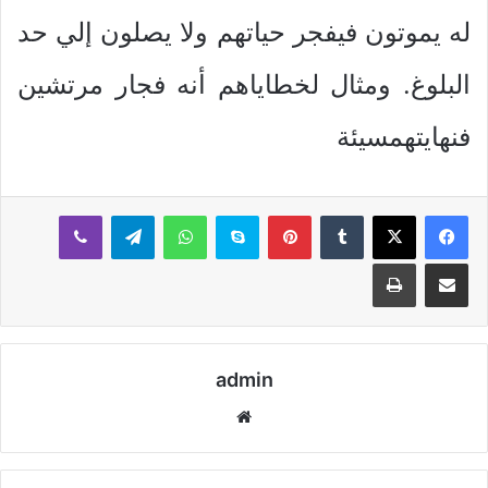
له يموتون فيفجر حياتهم ولا يصلون إلي حد
البلوغ. ومثال لخطاياهم أنه فجار مرتشين
فنهايتهمسيئة
بينتيريست
سكايب
واتساب
تيلقرام
ڤايبر
مشاركة عبر البريد
طباعة
admin
موقع
الويب