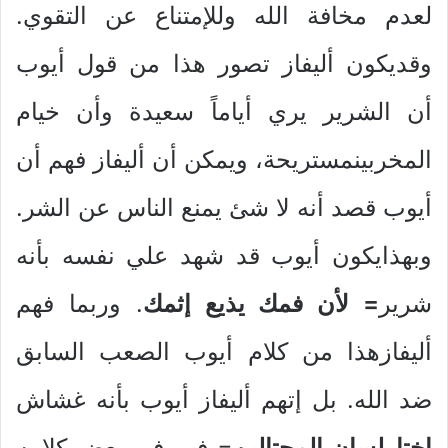
لعدم مخافة الله وللإمتناع عن التقوي.
وقديكون أليفاز تصور هذا من قول أيوب
أن الشرير يري أياماً سعيدة وأن خيام
المخربينمستريحة، ويمكن أن أليفاز فهم أن
أيوب قصد أنه لا شئ يمنع الناس عن الشر.
وبهذايكون أيوب قد شهد علي نفسه بأنه
شرير
= لأن فمك يذيع إثمك
. وربما فهم
أليفازهذا من كلام أيوب الصعب السابق
ضد الله. بل إتهم أليفاز أيوب بأنه غشاش
إختارلسان الم
ح
تالين
= فهو في بعض كلامه