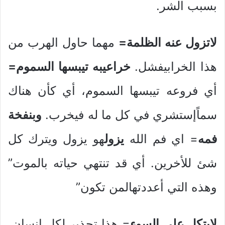
بسبب الشر.
لاتزول عنه الظلمة=
مهما حاول الهرب من
هذا الخرابيفشل.
خراعيبه تيبسها السموم=
أي فروعه تيبسها السموم، أي كأن هناك
سماًإستشري في كل ما له فيخرب.
وبنفخة
فمه
= اي فم الله
ي
زول
هو يزول ويترك كل
شئ للأخرين. أي قد تنتهي حياته بالموت”
وهذه التي أعددتهالمن تكون”
لايتكل علي السوء
= هذا تحذير لكل إنسان،