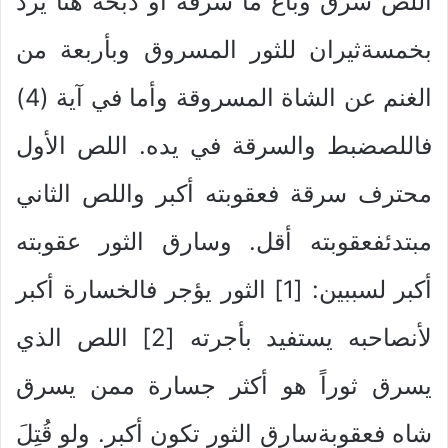
اللص سرق وباع ما سرقه أو ذبحه هنا يرد
بخمسةثيران للثور المسروق وبأربعة من
الغنم عن الشاة المسروقة وأما في آية (4)
فاللصضبط والسرقة في يده. اللص الأول
محترف سرقة فعقوبته أكبر واللص الثاني
مبتدئفعقوبته أقل. وسارق الثور عقوبته
أكبر لسببين: [1] الثور يؤجر فالخسارة أكبر
لأنصاحبه يستفيد بأجرته [2] اللص الذي
يسرق ثوراً هو أكثر جسارة ممن يسرق
شاه فعقوبةسارق الثور تكون أكبر. ولو قُتِلَ