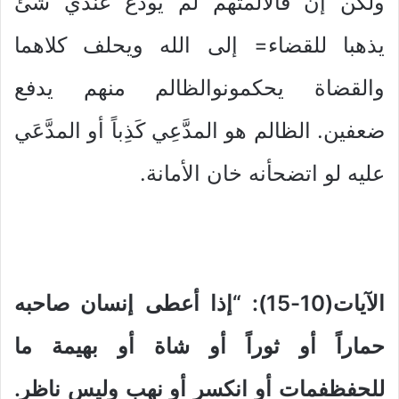
ولكن إن قالالمتهم لم يودع عندي شئ
يذهبا للقضاء= إلى الله ويحلف كلاهما
والقضاة يحكمونوالظالم منهم يدفع
ضعفين. الظالم هو المدَّعِي كَذِباً أو المدَّعَي
عليه لو اتضحأنه خان الأمانة.
الآيات(10-15): “إذا أعطى إنسان صاحبه
حماراً أو ثوراً أو شاة أو بهيمة ما
للحفظفمات أو انكسر أو نهب وليس ناظر.