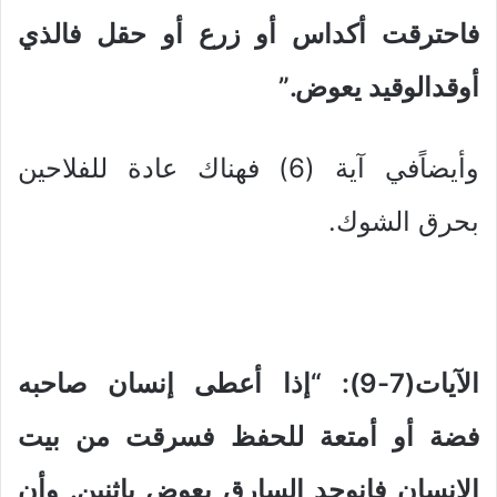
فاحترقت أكداس أو زرع أو حقل فالذي
أوقدالوقيد يعوض.”
وأيضاًفي آية (6) فهناك عادة للفلاحين
بحرق الشوك.
الآيات(7-9): “إذا أعطى إنسان صاحبه
فضة أو أمتعة للحفظ فسرقت من بيت
الإنسان فانوجد السارق يعوض باثنين. وأن