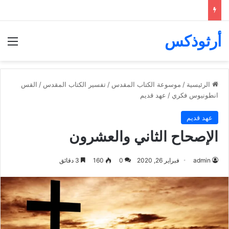
أرثوذكس
الق
الرئيسية
/
موسوعة الكتاب المقدس
/
تفسير الكتاب المقدس
/
القس
انطونيوس فكري
/
عهد قديم
عهد قديم
الإصحاح الثاني والعشرون
admin
فبراير 26, 2020
0
160
3 دقائق