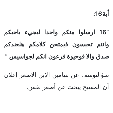
أية16
:
“16
ارسلوا منكم واحدا ليجيء باخيكم
وانتم تحبسون فيمتحن كلامكم هلعندكم
صدق والا فوحيوة فرعون انكم لجواسيس
“
سؤاليوسف عن بنيامين الإبن الأصغر إعلان
أن المسيح يبحث عن أصغر نفس.