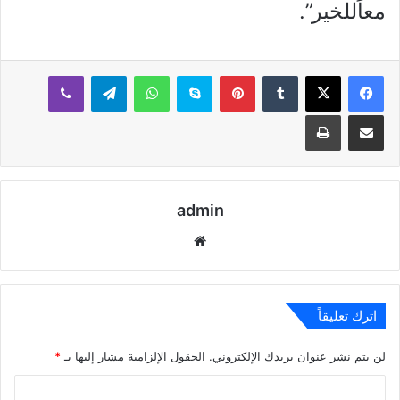
معاًللخير”.
بينتيريست
سكايب
واتساب
تيلقرام
ڤايبر
مشاركة عبر البريد
طباعة
admin
موقع
الويب
اترك تعليقاً
لن يتم نشر عنوان بريدك الإلكتروني.
الحقول الإلزامية مشار إليها بـ
*
ا