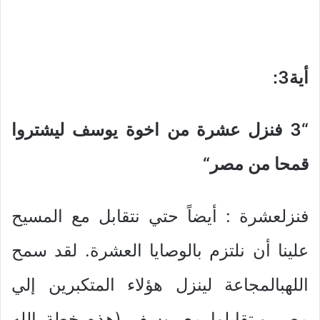
أية3
:
“3
فنزل عشرة من اخوة يوسف ليشتروا
قمحا من مصر
“
فنزلعشرة : أيضاً حتي نتقابل مع المسيح
علينا أن نلتزم بالوصايا العشرة. لقد سمح
اللهبالمجاعة لينزل هؤلاء المتكبرين إلي
مصر ويتقابلوا مع يوسف (هذه خطة الله