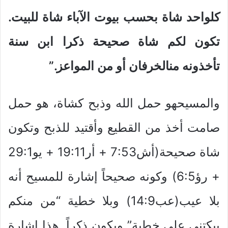
كلواحد شاة بحسب بيوت الآباء شاة للبيت.
تكون لكم شاة صحيحة ذكرا ابن سنة
تأخذونه منالخرفان أو من المواعز.”
والمسيحهو حمل الله وذبح كشاة، هو حمل
صامت أخذ من القطيع وأقتيد للذبح وتكون
شاة صحيحة(أش7:53 + أر19:11 + يو29:1
+ رؤ6:5) وكونه صحيحاً إشارة للمسيح أنه
بلا عيب(عب14:9) وبلا خطية “من منكم
يبكتني على خطية” ويكون ذكراً. هذا إشارة