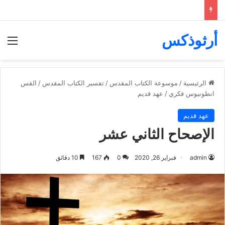
أرثوذكس
الق
الرئيسية
/
موسوعة الكتاب المقدس
/
تفسير الكتاب المقدس
/
القس
انطونيوس فكري
/
عهد قديم
عهد قديم
الإصحاح الثاني عشر
admin
فبراير 26, 2020
0
167
10 دقائق