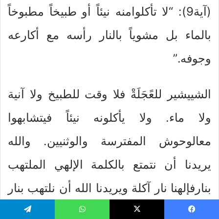
(آية9): “لا تأكلوامنه نيئاً أو طبيخاً مطبوخاً
بالماء بل مشوياً بالنار رأسه مع أكارعه
وجوفه.”
الشييشير للعًجَلَةْ فلا وقت للطبيخ ولا آنية
ولا ماء. ولا يأكلونه نيئاً فيتشابهوا
معالوحوش المفترسة والوثنيين. والله
يريدنا أن نتمتع بالكلمة الإلهي الملتهب
بنارفإلهنا نار آكلة ويريدنا الله أن نلتهب بنار
محبته وناره تحرق أشواك الخطية التيفينا،
يسبوك
‫X
واتساب
تيلقرام