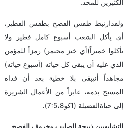
الكثيرين للمجد.
ولقدارتبط طقس الفصح بطقس الفطير،
أي يأكل الشعب أسبوع كامل فطير ولا
يأكلوا خميراً(أي خبز مختمر) رمزاً للمؤمن
الذي عليه أن يبقى كل حياته (أسبوع حياته)
مجاهداً أنيبقى بلا خطية بعد أن فداه
المسيح بدمه، عابراً من الأعمال الشريرة
إلى حياةالفضيلة (1كو7:5،8).
التشابهبين ذبيحة الصليب وخروف الفصح