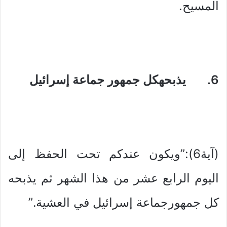
المسيح.
6. يذبحهكل جمهور جماعة إسرائيل
(آية6):”ويكون عندكم تحت الحفظ إلى
اليوم الرابع عشر من هذا الشهر ثم يذبحه
كل جمهورجماعة إسرائيل في العشية.”