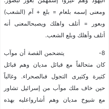
اليهود وهم غيروا إسمهمن بعور لبصور.
ومعنى إسمه بلعام = بلع + آم (الشعب)
وبعور = أتلف واهلك ويصبحالمعنى أنه
أتلف وأهلك وبلع الشعب.
8- يتضحمن القصة أن موآب
كان متحالفاً مع قبائل مديان وهم قبائل
كثيرة وكثيرى التجول فىالصحراء. وغالباً
حين خاف ملك موآب من إسرائيل تشاور
مع شيوخ مديان وهم أشارواعليه بهذه