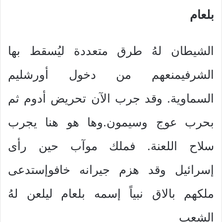
بلعام
الشيطان لهُ طرق متعددة ليُسقط بها
الشرفيمنعهم من دخول أورشليم
السماوية. وقد جرب الآن تحريض أدوم ثم
بحرب عوج وسيمون.وها هو هنا يجرب
سلاح اللعنة. فملك موآب حين رأى
إسرائيل وقد هزم جيرانه خافوإستدعى
ملكهم بالاق نبياً إسمه بلعام ليلعن لهُ
الشعب