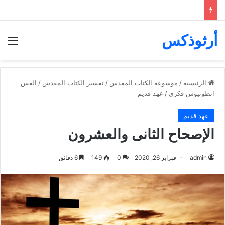
أرثوذكس
الق
الرئيسية
/
موسوعة الكتاب المقدس
/
تفسير الكتاب المقدس
/
القس
انطونيوس فكري
/
عهد قديم
عهد قديم
الإصحاح الثانى والعشرون
admin
فبراير 26, 2020
0
149
6 دقائق