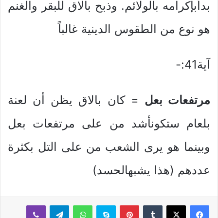
بدأبإكرامه بالولائم. وذبح بالاق للبقر والغنم
هو نوع من الطقوس الدينية غالباً
آية41:-
مرتفعات بعل
= كان بالاق يظن أن لعنة
بلعام ستكونأشد من على مرتفعات بعل
وبينما هو يرى الشعب من على التل بكثرة
عددهم (هذا يشبهالحسد)
بينتيريست
سكايب
واتساب
تيلقرام
ڤايبر