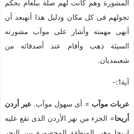
المشورة وهم كانت لهم صلة ببلعام بحكم
تجولهم فى كل مكان ودليل هذا أنهبعد أن
أنهى مهمته وأشار على موآب مشورته
السيئة ذهب وأقام عند أصدقائه من
شعبمديان.
آية1:-
عربات موآب
= أى سهول موآب.
عبر أردن
أريحا
= الجزء من نهر الأردن الذى تقع عليه
اريحا وهى المنطقة المحصورة بين البحر