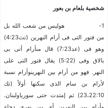
شخصية بلعام بن بعور
1- هوليس من شعب الله بل
من فتور التى فى أرام النهرين (تث4:23)
وهو فى (عد7:23) قال منأرام أتى بى
بالاق وفى (5:22) يقال فتور التى على
النهر. فهو من أرام بين النهرينوأرام نسبة
لأرام بن سام الذى سكنها أولاً (تك
23،22:10) ثم إمتدت حتى سورياولبنان.
وأرام بين النهرين أى بين نهرى دجلة