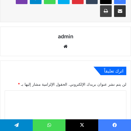
مشاركة عبر البريد
طباعة
admin
موقع
الويب
اترك تعليقاً
لن يتم نشر عنوان بريدك الإلكتروني.
الحقول الإلزامية مشار إليها بـ
*
ا
ل
ت
ع
ل
يسبوك
‫X
واتساب
تيلقرام