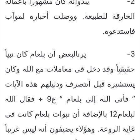
2- يبدوأنه كان مشهوراً بأعماله
الخارقة للطبيعة. ووصلت أخباره لموآب
فإستدعوه.
3- يرىالبعض أن بلعام كان نبياً
حقيقياً وقد دخل فى معاملات مع الله وكان
يستشيره قبل أىتصرف ودليلهم هذه الآيات
” فأتى الله إلى بلعام ” ع9 + فقال الله
لبلعام12 بالإضافة أن نبوات بلعام كانت فى
غاية الروعة. وهؤلاء يضيفون أنه ليس غريباً