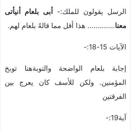
الرسل يقولون للملك:-
أبى بلعام أنيأتى
معنا
………….. هذا أقل مما قالهُ بلعام لهم.
الآيات 15-18:-
إجابة بلعام الواضحة والتوبةهنا توبخ
المؤمنين. ولكن للأسف كان يعرج بين
الفرقتين
آية19:-