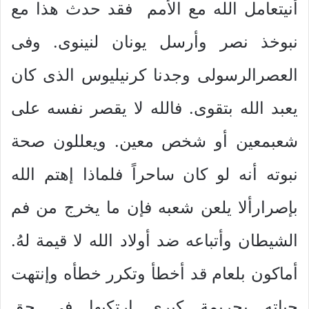
أنيتعامل الله مع الأمم فقد حدث هذا مع
نبوخذ نصر وأرسل يونان لنينوى. وفى
العصرالرسولى وجدنا كرنيليوس الذى كان
يعبد الله بتقوى. فالله لا يقصر نفسه على
شعبمعين أو شخص معين. ويعللون صحة
نبوته أنه لو كان ساحراً فلماذا إهتم الله
بإصرارألا يلعن شعبه فإن ما يخرج من فم
الشيطان وأتباعه ضد أولاد الله لا قيمة لهُ.
أماكون بلعام قد أخطأ وتكرر خطأه وإنتهت
حياته بجريمة كبرى إرتكبها فى حق