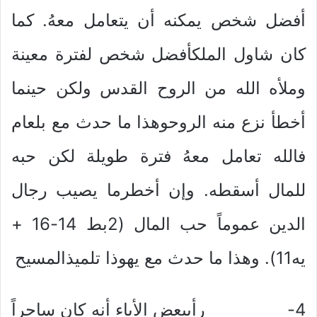
أفضل شخص يمكنه أن يتعامل معهُ. كما
كان شاول الملكأفضل شخص لفترة معينة
وملأه الله من الروح القدس ولكن حينما
أخطأ نزع منه الروحوهذا ما حدث مع بلعام
فالله تعامل معهُ فترة طويلة لكن حبه
للمال أسقطه. وإن أخطرما يصيب رجال
الدين عموماً حب المال (2بط 14-16 +
يه11). وهذا ما حدث مع يهوذا تلميذالمسيح
4- رأىبعض الأباء أنه كان ساحراً