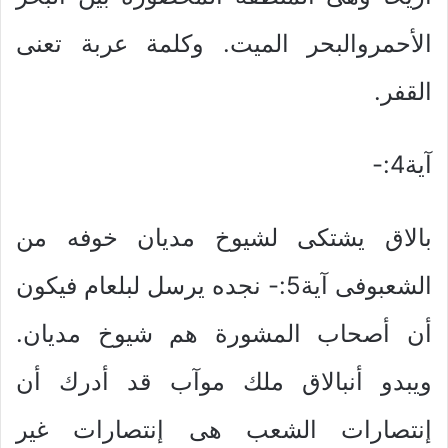
الأحمروالبحر الميت. وكلمة عربة تعنى
القفر.
آية4:-
بالاق يشتكى لشيوخ مديان خوفه من
الشعبوفى آية5:- نجده يرسل لبلعام فيكون
أن أصحاب المشورة هم شيوخ مديان.
ويبدو أنبالاق ملك موآب قد أدرك أن
إنتصارات الشعب هى إنتصارات غير