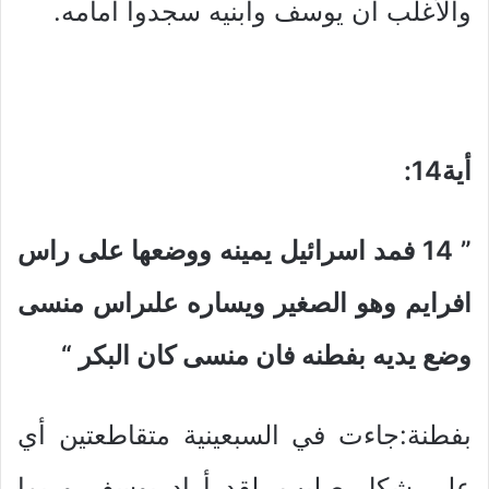
والأغلب أن يوسف وأبنيه سجدوا أمامه.
أية14
:
” 14
فمد اسرائيل يمينه ووضعها على راس
افرايم وهو الصغير ويساره علىراس منسى
وضع يديه بفطنه فان منسى كان البكر
“
بفطنة:جاءت في السبعينية متقاطعتين أي
علي شكل صليب. لقد أراد يوسف وربما