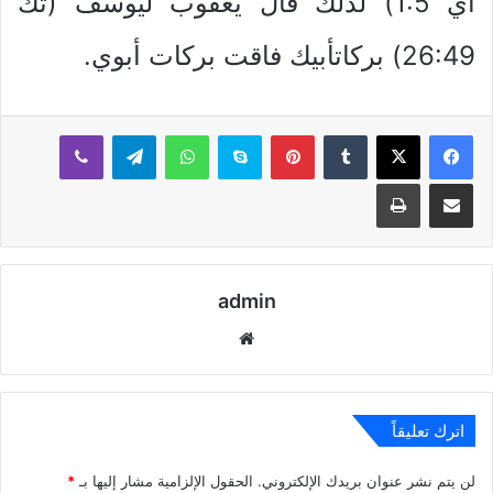
أي 1:5) لذلك قال يعقوب ليوسف (تك
26:49) بركاتأبيك فاقت بركات أبوي.
بينتيريست
سكايب
واتساب
تيلقرام
ڤايبر
مشاركة عبر البريد
طباعة
admin
موقع
الويب
اترك تعليقاً
لن يتم نشر عنوان بريدك الإلكتروني.
الحقول الإلزامية مشار إليها بـ
*