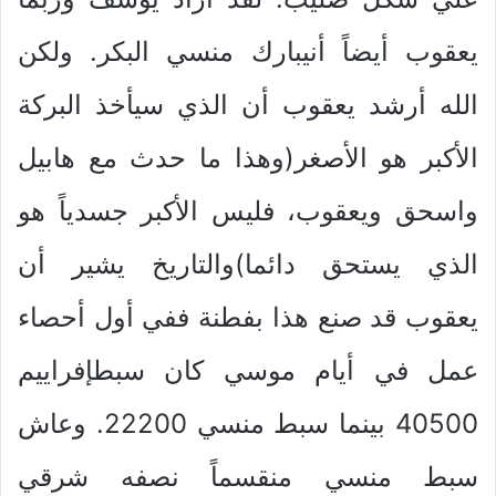
يعقوب أيضاً أنيبارك منسي البكر. ولكن
الله أرشد يعقوب أن الذي سيأخذ البركة
الأكبر هو الأصغر(وهذا ما حدث مع هابيل
واسحق ويعقوب، فليس الأكبر جسدياً هو
الذي يستحق دائما)والتاريخ يشير أن
يعقوب قد صنع هذا بفطنة ففي أول أحصاء
عمل في أيام موسي كان سبطإفراييم
40500 بينما سبط منسي 22200. وعاش
سبط منسي منقسماً نصفه شرقي