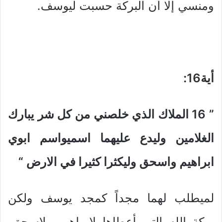
ومنسي إلا أن البركة حسبت ليوسف.
أية16
:
” 16
الملاك الذي خلصني من كل شر يبارك
الغلامين وليدع عليهما اسميواسم ابوي
ابراهيم واسحق وليكثرا كثيرا في الارض
“
لميطلب لهما مجداً كمجد يوسف ولكن
بركة الله التي أعطاها لإبراهيم ولإسحق.