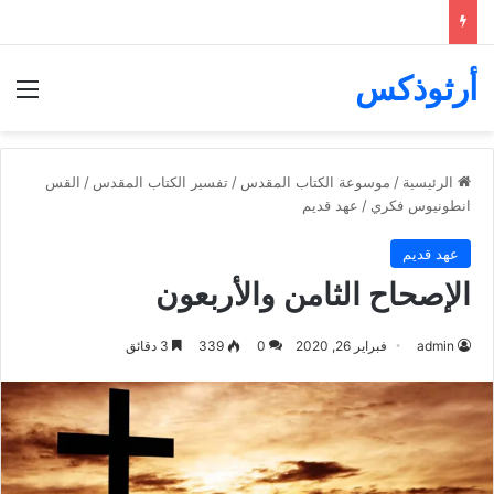
أرثوذكس
الق
الرئيسية
/
موسوعة الكتاب المقدس
/
تفسير الكتاب المقدس
/
القس
انطونيوس فكري
/
عهد قديم
عهد قديم
الإصحاح الثامن والأربعون
admin
فبراير 26, 2020
0
339
3 دقائق