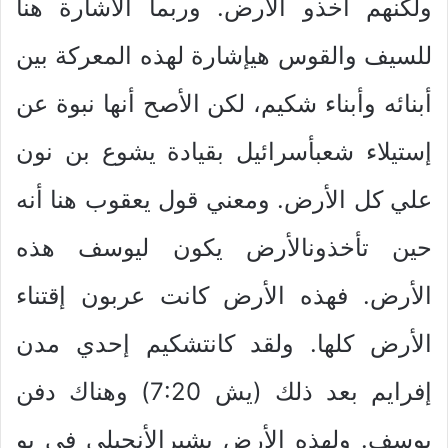
ولكنهم أخذو الأرض. وربما الأشارة هنا
للسيف والقوس هيإشارة لهذه المعركة بين
أبنائه وأبناء شكيم، لكن الأصح أنها نبوة عن
إستيلاء شعبأسرائيل بقيادة يشوع بن نون
علي كل الأرض. ومعني قول يعقوب هنا أنه
حين تأخذونالأرض يكون ليوسف هذه
الأرض. فهذه الأرض كانت عربون إقتناء
الأرض كلها. ولقد كانتشكيم إحدي مدن
إفرايم بعد ذلك (يش 7:20) وهناك دفن
يوسف. ولهذه الأرض يشيرالأنجيلي في يو