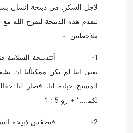
لأجل الشكر. هى ذبيحة إنسان يشعر
ليقدم هذه الذبيحة ليفرح الله مع
ملاحظتين :-
1- أتتذبيحة السلامة هنا بعد
يعنى أننا لم يكن ممكناًلنا أن نش
المسيح حياته لنا، فصار لنا حقا
لكم….” + رو 5 : 1