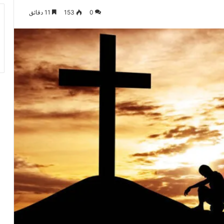
0
153
11 دقائق