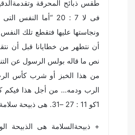
طقس ذبائح المحرقة وتقدمةالدقي
فى لا 7 : 20 “أما النف
ونجاستها عليها فتقطع تلك النفس م
أن نتطهر من خطايانا قبل أن نتق
نص ما قاله بولس الرسول عن التن
من هذا الخبز أو شرب كأس الرب
الرب ودمه… من أجل هذا فيكم ك
1كو 11 : 27 –31. هى ذبيحة سلامة” ولا سلام قال الرب للأشرار”
+ ذبيحةالسلامة هى الذبيحة الو