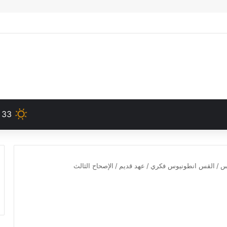
33
دس
/
القس انطونيوس فكري
/
عهد قديم
/
الإصحاح الثالث