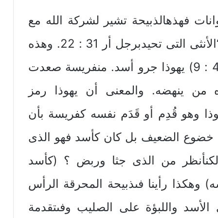
انات فهذهالذبيحة تشير لشركة الله مع
كنيسته والكنيسة عروس المسيح “الأنثى التى تحيدبرجل أر 31 : 22. وهذه
هى نبوة يعقوب ليهوذا إبنه (تك 49 : 9) يهوذا جرو أسد. منفريسة صعدت
 من ينهضه. والمعنى أن يهوذا رمز
 وهو قُدِم أو قَدَم نفسه كفريسة بأن
ن خضوع الضعيف بل كان كأسد فهو الذى
لكنأنظر من الذى جثا وربض ؟ (كأسد
) وهكذا رأينا فىذبيحة المحرقة الرأس
الأسد واللبؤة على الصليب وفىتقدمة