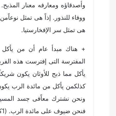
وأصدقاؤه ومعارفه معنار المذبح.
ووفاء للنذور. إذاً هى تمثل نوعاًم
هى تمثل سر الإفخارستيا.
+ هناك مبدأ عام أن من يأكل 
المفترسة التى إفترست هذه الفر
يأكل مما ذبح للأوثان يكون شريكاً
كذلكمن يأكل من مائدة الرب يكون 
ونحن نشترك معاًفى جسد المسيح 
فنحن ضيوف على مائدة الرب. (1كو10: 15 – 21)