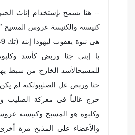
+ هنا يسمح بإستخدام إناث الحيو
يا إبنى جثا وربض كأسد وكلبوه
للمسيحالأسد الخارج من سبط يهوذا
جثا وربض عل الصليبولكنه لم يك
خرج غالباً فى معركة الصليب و
وكلبوه هو المسيح وكنيسته عروسه
والأعضاء على المذبح مرة أخرى 