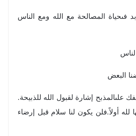
بد فىحياة المصالحة مع الله ومع الناس
ك علىالمذبح إشارة لقبول الله للذبيحة.
 لله أولاً.فلن يكون لنا سلام قبل إرضاء