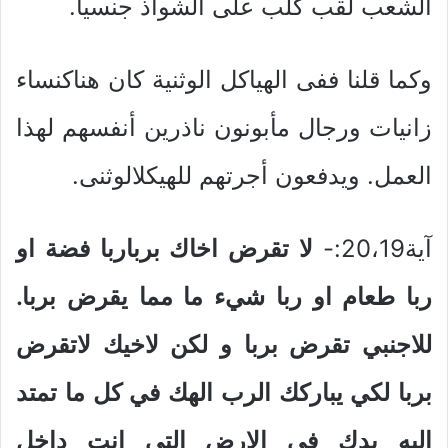
الشعب لقب كلب على الشواذ جنسياً.
وكما قلنا ففى الهياكل الوثنية كان هناكنساء
زانيات ورجال مأبونون ناذرين أنفسهم لهذا
العمل. ويدفعون أجرتهم للهيكلالوثنى.
آية20،19:-
لا تقرض اخاك برباربا فضة او
ربا طعام او ربا شيء ما مما يقرض بربا.
للاجنبي تقرض بربا و لكن لاخيك لاتقرض
بربا لكي يباركك الرب الهك في كل ما تمتد
اليه يدك في الارض التي انت داخل