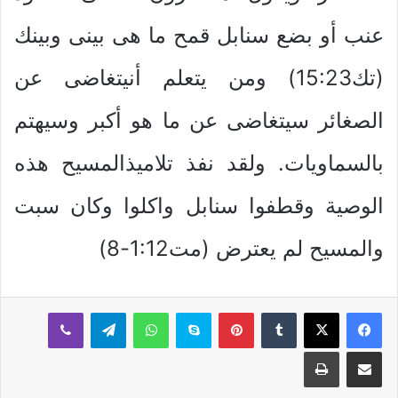
عنب أو بضع سنابل قمح ما هى بينى وبينك
(تك15:23) ومن يتعلم أنيتغاضى عن
الصغائر سيتغاضى عن ما هو أكبر وسيهتم
بالسماويات. ولقد نفذ تلاميذالمسيح هذه
الوصية وقطفوا سنابل واكلوا وكان سبت
والمسيح لم يعترض (مت1:12-8)
بينتيريست
سكايب
واتساب
تيلقرام
ڤايبر
مشاركة عبر البريد
طباعة