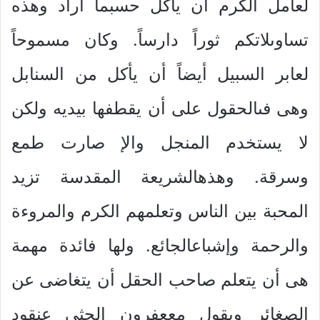
لعامل الكرم أن يأكل حسبما أراد وهذه
تساوىلاتكم ثوراً دارساً. وكان مسموحاً
لعابر السبيل أيضاً أن يأكل من السنابل
وهى فىالحقول على أن يقطفها بيديه ولكن
لا يستخدم المنجل والإ صارت طمع
وسرقة. وهذهالشريعة المقدسة تزيد
المحبة بين الناس وتعلمهم الكرم والمروءة
والرحمة وإشباعالجائع. ولها فائدة مهمة
هى أن يتعلم صاحب الحقل أن يتغاضى عن
الصغائر ويقول مععفرون الحثى عنقود