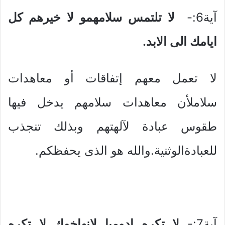
آية6:-
لا تلتمس سلامهمو لا خيرهم كل
ايامك الى الابد.
لا تعمل معهم إتفاقات أو معاهدات
سلاملأن معاهدات سلامهم يدخل فيها
طقوس عبادة لآلهتهم وبذلك تنجذب
للعبادةالوثنية.والله هو الذى يحفظكم.
آية7:-
لا تكره ادوميا لانهاخوك لا تكره