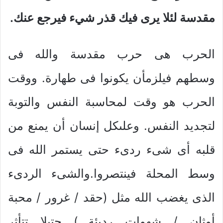
مقدسة لئلا يرى فيك قذر شيء فيرجع عنك.
الحرب هى حرب مقدسة والله فى
وسطهم فيلزمأن يكونوا فى طهارة. ووقت
الحرب هو وقت لمحاسبة النفس والتوبة
لتجديد النفس. وعلىكل إنسان أن يمنع من
قلبه أى شىء ردىء حتى يستمر الله فى
وسط المحلة فينتصروا.والشىء الردىء
الذى يغضب الله مثل (حقد / غرور / محبة
أوثان / شهوات رديئة…) حتىلا تتأثر