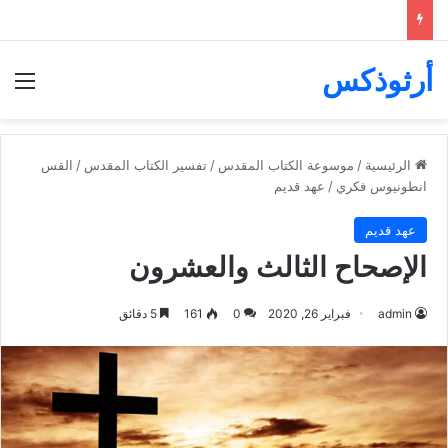
أرثوذكس
الق
الرئيسية
/
موسوعة الكتاب المقدس
/
تفسير الكتاب المقدس
/
القس
انطونيوس فكري
/
عهد قديم
عهد قديم
الإصحاح الثالث والعشرون
admin
فبراير 26, 2020
0
161
5 دقائق