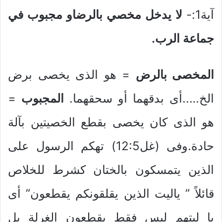
آية1:-
لا يدخل مخصي بالرضاو مجبوب في
جماعة الرب.
المخصى بالرض
= هو الذى يخصى برض
الخ…..أى بدقهما أو سحقهما.
المجبوب
=
هو الذى كان يخصى بقطع الخصيتين بآلة
حادة.وفى (غل12:5) تهكم الرسول على
الذين يتمسكون بالختان كشرط للخلاص
قائلاً ” ياليت الذين يقلقونكم يقطعون” أى
يا ليتهم ليس فقط يقطعون الغرلة بل