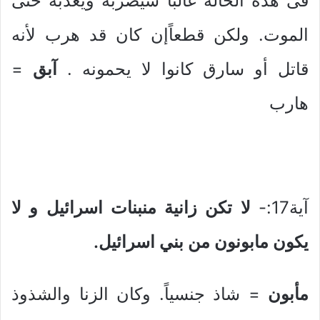
فى هذه الحالة غالباً سيضربه ويعذبه حتى
الموت. ولكن قطعاًإن كان قد هرب لأنه
قاتل أو سارق كانوا لا يحمونه .
آبق
=
هارب
آية17:-
لا تكن زانية منبنات اسرائيل و لا
يكون مابونون من بني اسرائيل.
مأبون
= شاذ جنسياً. وكان الزنا والشذوذ