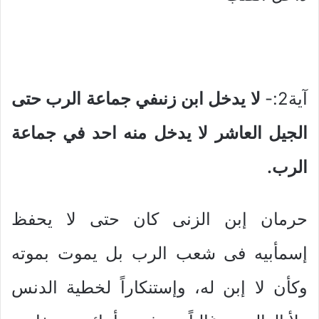
آية2:-
لا يدخل ابن زنىفي جماعة الرب حتى
الجيل العاشر لا يدخل منه احد في جماعة
الرب.
حرمان إبن الزنى كان حتى لا يحفظ
إسمأبيه فى شعب الرب بل يموت بموته
وكأن لا إبن له، وإستنكاراً لخطية الدنس