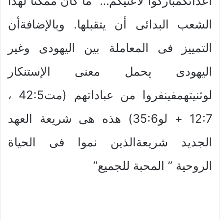
أعدائكمباركوا لاعنيكم…” ما كان ممكناً لهذا
الشعب البدائى أن يتقبلها. وبالإضافةأن
التمييز فى المعاملة بين اليهودى وغير
اليهودى يحمل معنى الإستنكار
لوثنيتهمفينفروا من عباداتهم (مت42:5 ،
12:7 + لو35:6) هذه هى شريعة العهد
الجديد شريعةالذين نموا فى الحياة
الروحية ” المحبة للجميع”