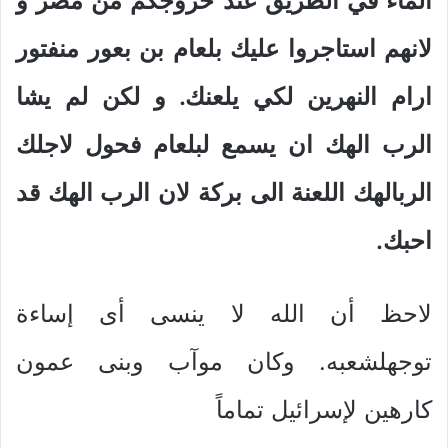
الماء في الطريق عند خروجكم من مصر و
لانهم استاجروا عليك بلعام بن بعور منفتور
ارام النهرين لكي يلعنك. و لكن لم يشا
الرب الهك ان يسمع لبلعام فحول لاجلك
الربالهك اللعنة الى بركة لان الرب الهك قد
احبك.
لاحظ أن الله لا ينسى أى إساءة
توجهلشعبه. وكان موآب وبنى عمون
كارهين لإسرائيل تماماً