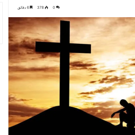
0
378
6 دقائق