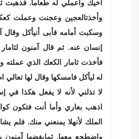
أخيك واعملي له طعاما. فذهبت ث
وأخذتالعجين وعجنت وعملت كعكا
وسكبت أمامه فأبى أنيأكل وقال 
إنسان عنه. ثم قال آمنون لثامار
فأخذت ثامار الكعك الذي عملته و
له ليأكل فامسكها وقال لها تعالي 
لا تذلني لأنه لا يفعل هكذا في إسر
اذهب بعاري وأما أنت فتكون كوا
الملك لأنهلا يمنعني منك. فلم يش
واضطجع معها. ثمابغضها آمنون 