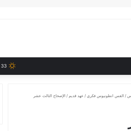
33
دس
/
القس انطونيوس فكري
/
عهد قديم
/
الإصحاح الثالث عشر