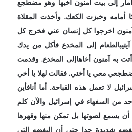
امار إلى بيت آمنون أخيها وهو مضطجع
 أمامه وخبزت الكعك. وأخذت المقلاة
آمنون اخرجوا كل إنسان عني فخرج كل
 آيتيبالطعام إلى المخدع فأكل من يدك
أتت به آمنون أخاهاإلى المخدع. وقدمت
اضطجعي معي يا أختي. فقالت لهلا يا أخي
ائيل لا تعمل هذه القباحة. أما أنافأين
حد من السفهاء في إسرائيل والآن كلم
ا أن يسمع لصوتها بل تمكن منها وقهرها
بغضه شديدة جدا حتى أن البغضه التي