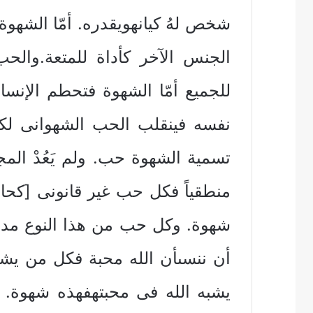
شخص لهُ كيانهويقدره. أمّا الشه
الجنس الآخر كأداة للمتعة.والحب 
للجميع أمّا الشهوة فتحطم الإنس
نفسه فينقلب الحب الشهوانى لك
تسمية الشهوة حب. ولم يَعُدْ المجت
منطقياً فكل حب غير قانونى [كحالة
شهوة. وكل حب من هذا النوع مدمّر
أن ننسىأن الله محبة فكل من يشا
يشبه الله فى محبتهفهذه شهوة. 