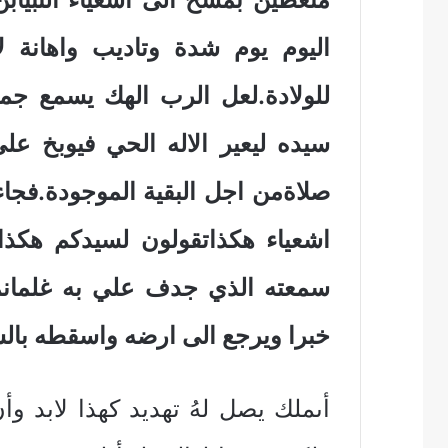
اليوم يوم شدة وتاديب واهانة ل
للولادة.لعل الرب الهك يسمع جم
سيده ليعير الاله الحي فيوبخ عل
صلاةمن اجل البقية الموجودة.فجاء 
اشعياء هكذاتقولون لسيدكم هكذا
سمعته الذي جدف علي به غلمانم
خبرا ويرجع الى ارضه واسقطه با
أىملك يصل لهُ تهديد كهذا لابد 