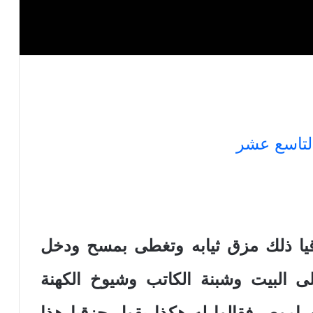
لتاسع عشر
لك حزقيا ذلك مزق ثيابه وتغطى بمسح ودخل
لى البيت وشبنة الكاتب وشيوخ الكهنة
 اموص.فقالوا له هكذا يقول حزقيا هذا