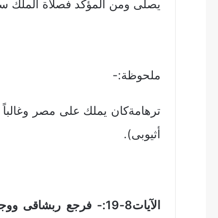
يصلى ومن المؤكد فصلاة الملك س
ملحوظة:-
ترهامةكان يملك على مصر وغالباً
أثيوبى).
الآيات8-19:- فرجع ربشاق