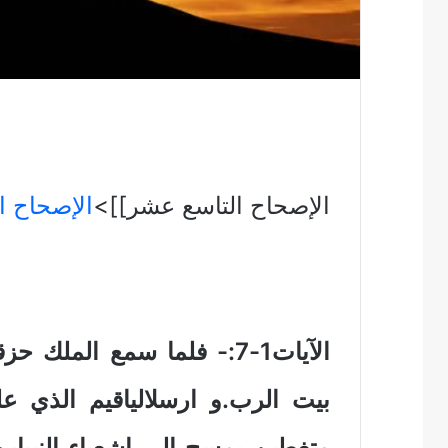
الإصحاح التاسع عشر]]>
الإصحاح ا
الآيات1-7:- فلما سمع الم
بيت الرب.و ارسلالياقيم الذي ع
متغطين بمسح الى اشعياء النبيابن