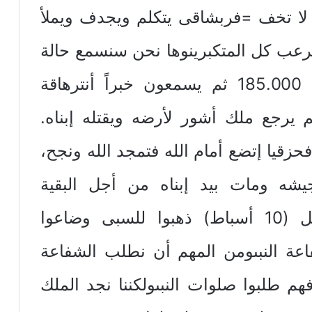
ً لا تخف =فربشاقى يتكلم ويجدف ويملأ
ل يرعب كل المتكبرينوها نحن سنسمع حالة
الرعب التى إنتابتهم من موت… 185.000 ثم يسمعون خبراً أنترهاقة
 يرجع ملك أشور لأرضه ويقتله إبناه.
حزقيا إتضع أمام الله فتمجد الله ونجح،
يشه ومات بيد إبناه من أجل البقية
الموجودة = يقصد يهوذافإسرائيل (10 أسباط) ذهبوا للسبى وضاعوا
عة النبىومن المهم أن نطلب الشفاعة
هم طلبوا صلوات النبىولكننا نجد الملك