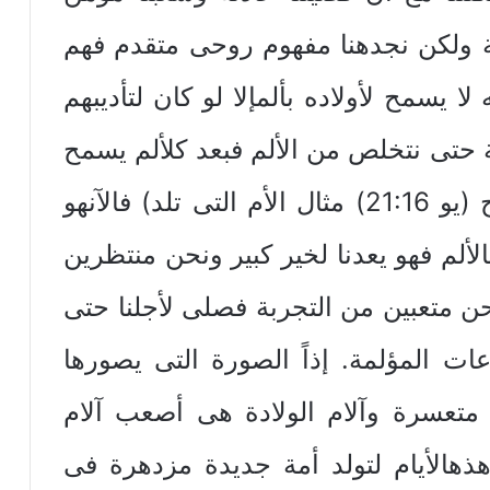
 ولكن نجدهنا مفهوم روحى متقدم فهم
لا يسمح لأولاده بألمإلا لو كان لتأديبهم
اسبة حتى نتخلص من الألم فبعد كلألم يسمح
به الله فمن المؤكد أن وراؤه فرح (يو 21:16) مثال الأم التى تلد) فالآنهو
ألم فهو يعدنا لخير كبير ونحن منتظرين
نحن متعبين من التجربة فصلى لأجلنا حتى
عات المؤلمة. إذاً الصورة التى يصورها
ا متعسرة وآلام الولادة هى أصعب آلام
هالأيام لتولد أمة جديدة مزدهرة فى