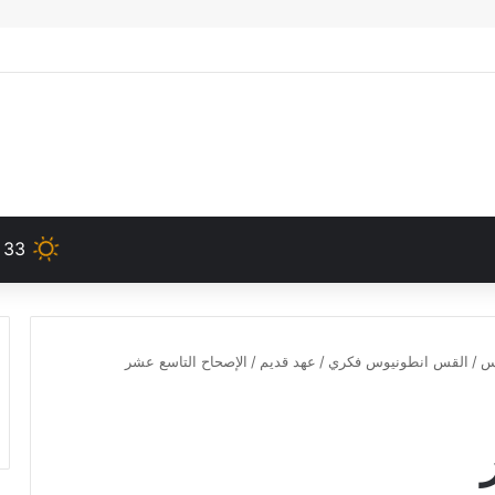
33
دس
/
القس انطونيوس فكري
/
عهد قديم
/
الإصحاح التاسع عشر