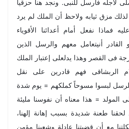
صلى لأجله فأرسل للنبى. ونجد هنا حزقيا
له لذلك مزق ثيابه ولاحظ أن الملك لم يرد
ه فماذا نفعل أمام أعدائنا الأقوياء
 القادر أنيتعامل معهم والرسل الذين
جة فى القصر وهذا يدلعلى إعتبار الملك
ام الربشاقى فهم قادرين على نقل
لرسل لبسوا مسوحاً كملكهم = يوم شدة
لى المولد = هذا معناه أن نفوسنا مليئة
د لحقنا طعنة شديدة بسبب إهانة إلهنا،
لتنا مع أن قضيتنا عادلة وشعبنا مؤمن