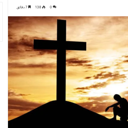
0
138
7 دقائق