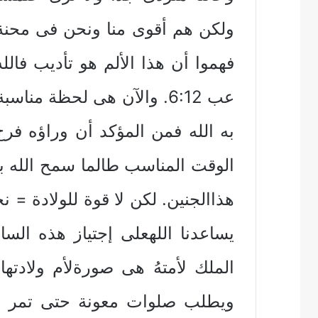
ولكن هم أقوى منا ونحن فى محنة
فهموا أن هذا الألم هو تأديب فالله 
عب 6:12. والآن هى لحظة من
الوقت المناسب طالما سمح الله بال
هذاالجنين. لكن لا قوة للولادة = 
يساعدنا اللهعلى إجتياز هذه السا
الملك لأمتهُ هى صورةلأم ولادته
ويطلب صلوات معونة حتى تمر هذ