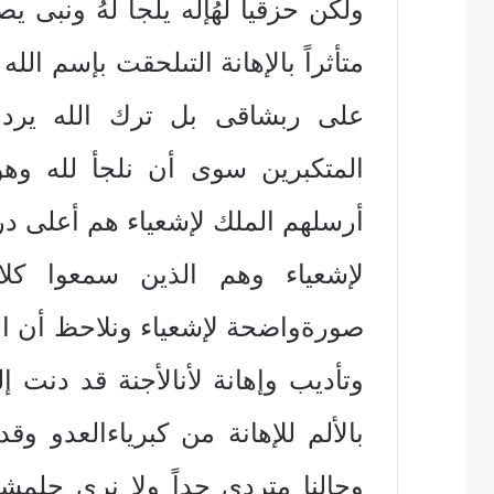
ولكن حزقيا لهُإله يلجأ لهُ ونبى ي
متأثراً بالإهانة التىلحقت بإسم ال
على ربشاقى بل ترك الله يردعلي
المتكبرين سوى أن نلجأ لله وهو
أرسلهم الملك لإشعياء هم أعلى در
لإشعياء وهم الذين سمعوا كل
صورةواضحة لإشعياء ونلاحظ أن ا
وتأديب وإهانة لأنالأجنة قد دنت إ
بالألم للإهانة من كبرياءالعدو وق
وحالنا متردى جداً ولا نرى حلمشك