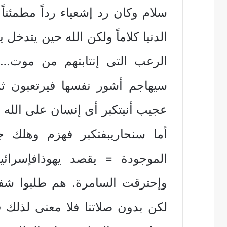
سلام وكان رد إشعياء رداً مطمئنا
الدنيا كلاماً ولكن الله حين يتدخ
سيهاجم أشور نفسها فيرتعبون ثم
عجيب أنيتكبر أى إنسان على الله ف
أما سنحاريبفتكبر فهزم وهلك ج
وإحترقت السامرة. هم طلبوا شفا
لكن بدون صلاتنا فلا معنى لذلك ف