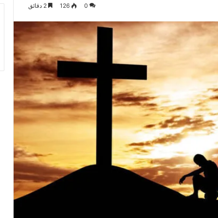
0
126
2 دقائق