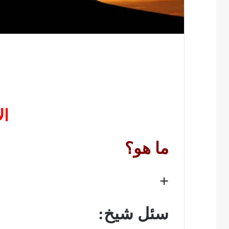
ال
ما هو؟
+
سئل شيخ: