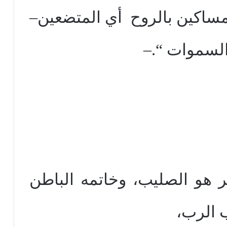
لمساكين بالروح
أي المتضعين
–
لسموات “.
–
 هو الصليب، وخاتمه الباطن
 الرب،