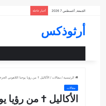
الجمعة, أغسطس 7 2026
أخبار عاجلة
أرثوذكس
الرئيسية
/
مقالات
/
الأكاليل † من رؤيا يوحنا اللاهوتي الجزء 3 4 † عظه للبابا شنوده الثالث † reaths 2
مقالات