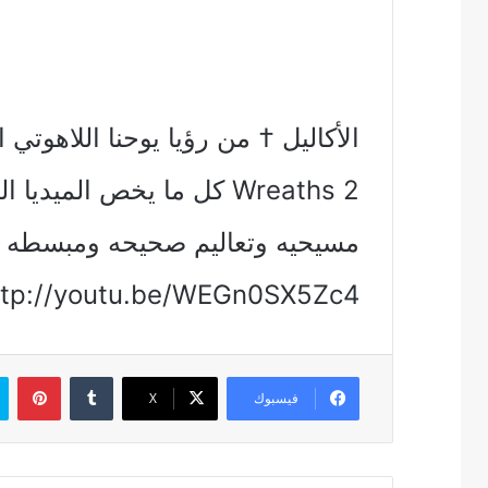
Wreaths 2 كل ما يخص المي
مسيحيه وتعاليم صحيحه ومبسطه 
ttp://youtu.be/WEGn0SX5Zc4
بين
فيسبوك
‫X