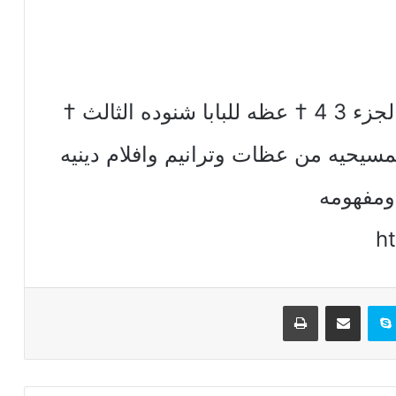
الأكاليل † من رؤيا يوحنا اللاهوتي الجزء 3 4 † عظه للبابا شنوده الثالث †
ديا المسيحيه من عظات وترانيم وافلام دينيه
ومفهومه
h
تيريست
سكايب
مشاركة عبر البريد
طباعة