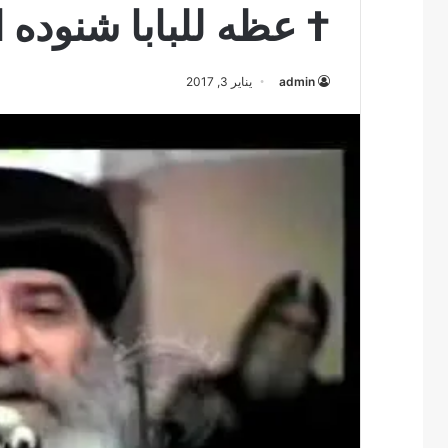
† عظه للبابا شنوده الثالث 
admin
يناير 3, 2017