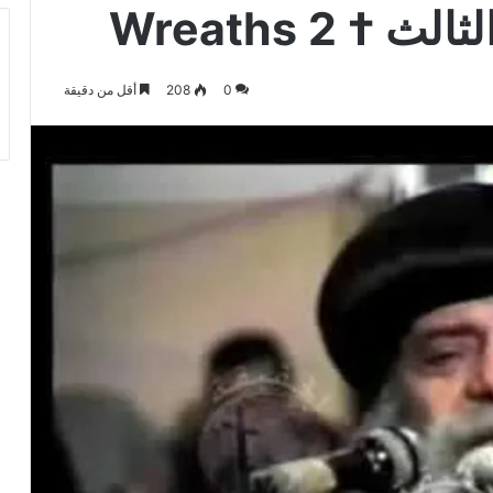
† Wreaths 2
0
208
أقل من دقيقة