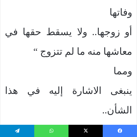
وفاتها
أو زوجها.. ولا يسقط حقها في
معاشها منه ما لم تتزوج “
ومما
ينبغى الاشارة إليه في هذا
الشأن..
حرص
يسبوك
‫X
واتساب
تيلقرام