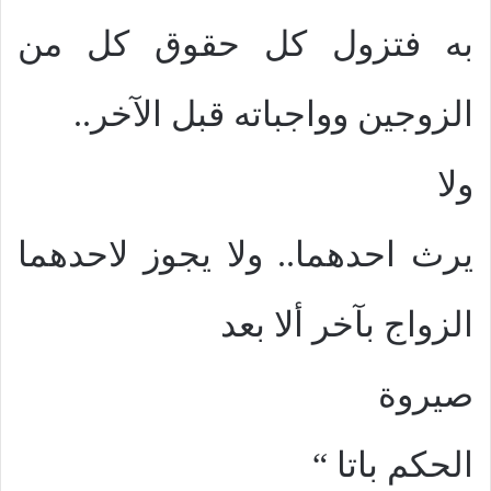
به فتزول كل حقوق كل من
الزوجين وواجباته قبل الآخر..
ولا
يرث احدهما.. ولا يجوز لاحدهما
الزواج بآخر ألا بعد
صيروة
الحكم باتا “