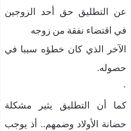
عن التطليق حق أحد الزوجين
في اقتضاء نفقة من زوجه
الآخر الذي كان خطؤه سببا في
حصوله.
·
كما أن التطليق يثير مشكلة
حضانة الأولاد وضمهم.. أذ يوجب