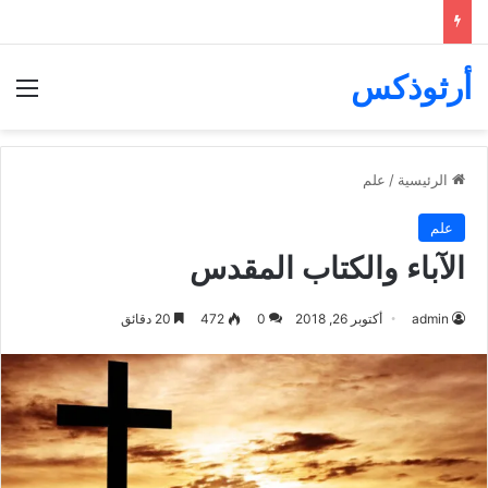
أرثوذكس
الق
الرئيسية
/
علم
علم
الآباء والكتاب المقدس
admin
أكتوبر 26, 2018
0
472
20 دقائق