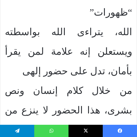
“ظهورات”
الله، يتراءى الله بواسطته
ويستعلن إنه علامة لمن يقرأ
بأمان، تدل على حضور إلهى
من خلال كلام إنسان ونص
بشرى، هذا الحضور لا ينزع من
الكاتب حريته كإنسان مفكر
يسبوك
‫X
واتساب
تيلقرام