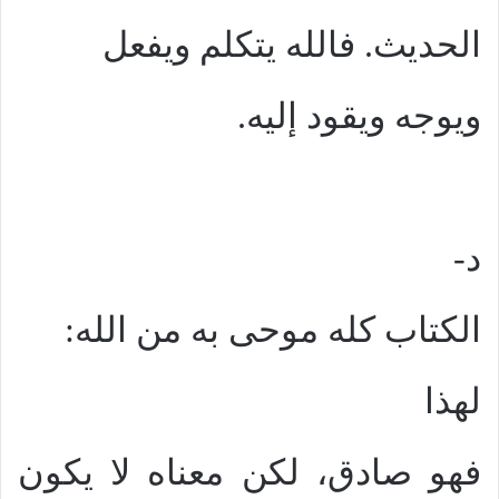
الحديث. فالله يتكلم ويفعل
ويوجه ويقود إليه.
د-
الكتاب كله موحى به من الله:
لهذا
فهو صادق، لكن معناه لا يكون