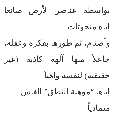
بواسطة عناصر الأرض صانعاً
إياه منحوتات
وأصنام، ثم طورها بفكره وعقله،
جاعلاً منها آلهة كاذبة (غير
حقيقية) لنفسه واهباً
إياها “موهبة النطق” الغاش
متمادياً