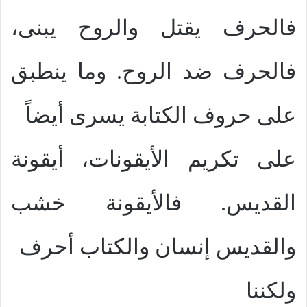
فالحرف يقتل والروح يبنى،
فالحرف ضد الروح. وما ينطبق
على حروف الكتابة يسرى أيضاً
على تكريم الأيقونات، أيقونة
القديس. فالأيقونة خشب
والقديس إنسان والكتاب أحرف
ولكننا