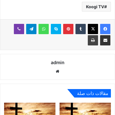
Koogi TV
بينتيريست
سكايب
واتساب
تيلقرام
ڤايبر
مشاركة عبر البريد
طباعة
admin
موقع
الويب
مقالات ذات صلة