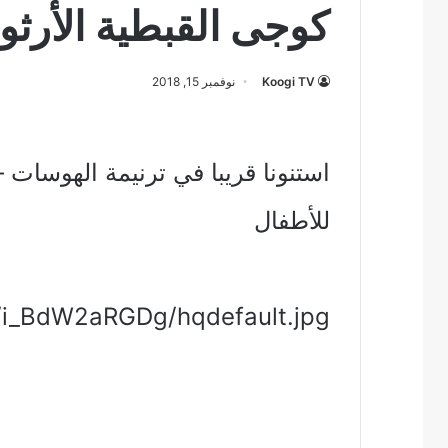
كوجى القبطية الأرثو
Koogi TV
نوفمبر 15, 2018
استنونا قريبا في ترنيمة الهوسات 
للأطفال
vi/i_BdW2aRGDg/hqdefault.jpg