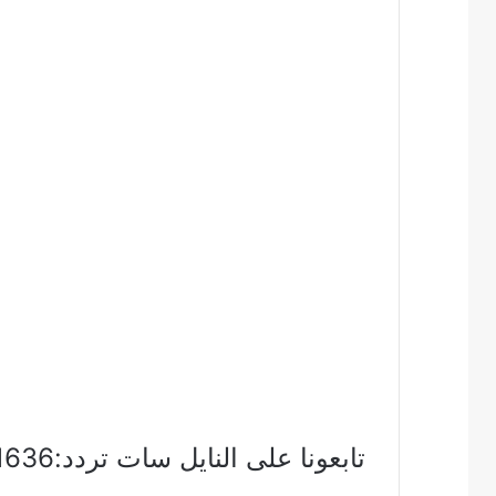
تابعونا على النايل سات تردد:11636 – vertical (عمودى) – 27500 – 3/4