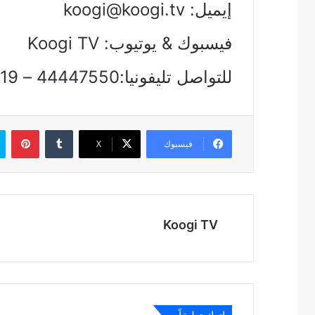
إيميل:
koogi@koogi.tv
فيسبوك & يوتيوب: Koogi TV
للتواصل تليفونيا:44447550 – 01212129719
بين
فيسبوك
‫X
Koogi TV