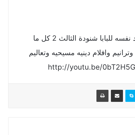
اسئله عظه كيف يكون الإنسان ضد نفسه للبابا شنودة الثالث 2 كل ما
رانيم وافلام دينيه مسيحيه وتعاليم
تيريست
سكايب
مشاركة عبر البريد
طباعة