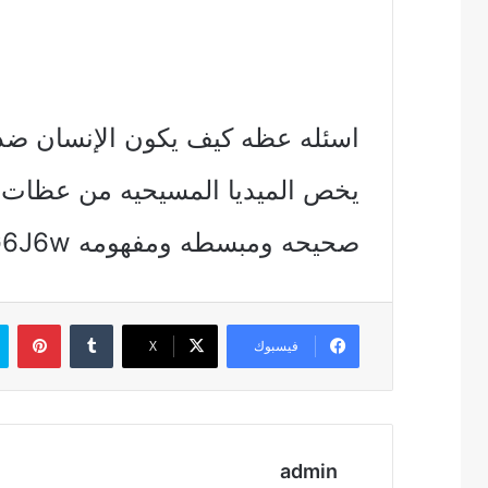
يخص الميديا المسيحيه من عظات وت
صحيحه ومبسطه ومفهومه http://youtu.be/0bT2H5G6J6w
بين
فيسبوك
‫X
admin