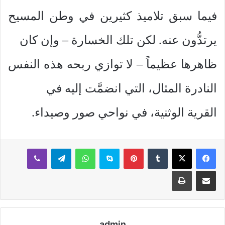
فيما سبق تلاميذ كثيرين في وطن المسيح
يرتدُّون عنه. لكن تلك الخسارة – وإن كان
ظاهرها عظيماً – لا توازي ربحه هذه النفس
النادرة المثال، التي انضمَّت إليه في
القرية الوثنية، في نواحي صور وصيداء.
بينتيريست
سكايب
واتساب
تيلقرام
ڤايبر
مشاركة عبر البريد
طباعة
admin