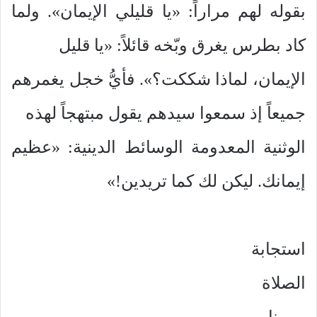
بقوله لهم مراراً: «يا قليلي الإيمان». ولما
كاد بطرس يغرق وبّخه قائلاً: «يا قليل
الإيمان، لماذا شككت؟». فأيُّ خجل يغمرهم
جميعاً إذ سمعوا سيدهم يقول مبتهجاً لهذه
الوثنية المعدومة الوسائط الدينية: «عظيم
إيمانك. ليكن لك كما تريدين!»
استجابة
الصلاة
ويرينا