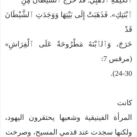
ٱبْنَتِكِ». فَذَهَبَتْ إِلَى بَيْتِهَا وَوَجَدَتِ ٱلشَّيْطَانَ
قَدْ
خَرَجَ، وَٱلٱبْنَةَ مَطْرُوحَةً عَلَى ٱلْفِرَاشِ»
(مرقس 7:
24-30).
كانت
المرأة الفينيقية وشعبها يحتقرون اليهود،
ولكنها سجدت عند قدمي المسيح، وصرخت