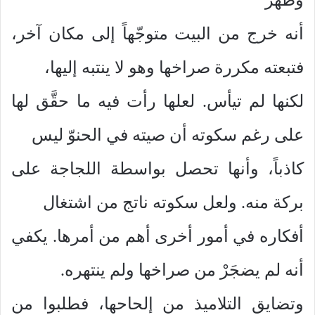
أنه خرج من البيت متوجّهاً إلى مكان آخر،
فتبعته مكررة صراخها وهو لا ينتبه إليها،
لكنها لم تيأس. لعلها رأت فيه ما حقَّق لها
على رغم سكوته أن صيته في الحنوّ ليس
كاذباً، وأنها تحصل بواسطة اللجاجة على
بركة منه. ولعل سكوته ناتج من اشتغال
أفكاره في أمور أخرى أهم من أمرها. يكفي
أنه لم يضجَرْ من صراخها ولم ينتهره.
وتضايق التلاميذ من إلحاحها، فطلبوا من