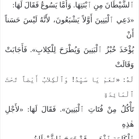
ٱلشَّيْطَانَ مِنِ ٱبْنَتِهَا. وَأَمَّا يَسُوعُ فَقَالَ لَهَا:
«دَعِي ٱلْبَنِينَ أَوَّلاً يَشْبَعُونَ، لأَنَّهُ لَيْسَ حَسَناً
أَنْ
يُؤْخَذَ خُبْزُ ٱلْبَنِينَ وَيُطْرَحَ لِلْكِلابِ». فَأَجَابَتْ
وَقَالَتْ
لَهُ: «نَعَمْ يَا سَيِّدُ! وَٱلْكِلابُ أَيْضاً تَحْتَ
ٱلْمَائِدَةِ
تَأْكُلُ مِنْ فُتَاتِ ٱلْبَنِينَ». فَقَالَ لَهَا: «لأَجْلِ
هٰذِهِ
ٱلْكَلِمَةِ ٱذْهَبِي. قَدْ خَرَجَ ٱلشَّيْطَانُ مِنِ