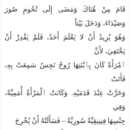
قَامَ مِنْ هُنَاكَ وَمَضَى إِلَى تُخُومِ صُورَ
وَصَيْدَاءَ، وَدَخَلَ بَيْتاً
وَهُوَ يُرِيدُ أَنْ لا يَعْلَمَ أَحَدٌ، فَلَمْ يَقْدِرْ أَنْ
يَخْتَفِيَ، لأَنَّ
ٱمْرَأَةً كَانَ بِٱبْنَتِهَا رُوحٌ نَجِسٌ سَمِعَتْ بِهِ،
فَأَتَتْ
وَخَرَّتْ عِنْدَ قَدَمَيْهِ. وَكَانَتْ ٱلْمَرْأَةُ أُمَمِيَّةً،
وَفِي
جِنْسِهَا فِينِيقِيَّةً سُورِيَّةً – فَسَأَلَتْهُ أَنْ يُخْرِجَ