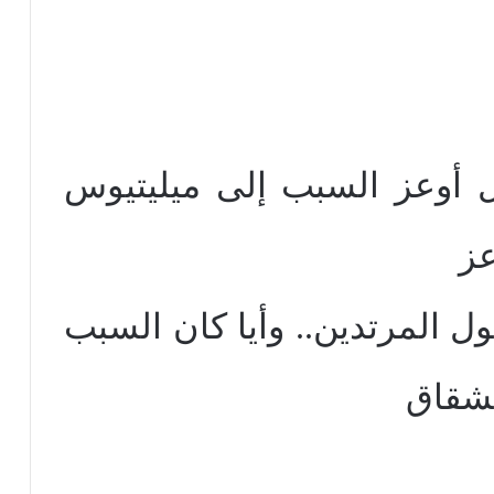
ول أوعز السبب إلى ميليتيوس
عز
 المرتدين.. وأيا كان السبب
نشقاق