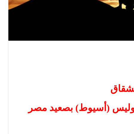
شقاق
وليس (أسيوط) بصعيد مصر