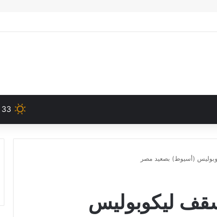
33
وبوليس (أسيوط) بصعيد مصر
سقف ليكوبوليس