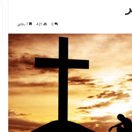
ر
0
421
7 دقائق