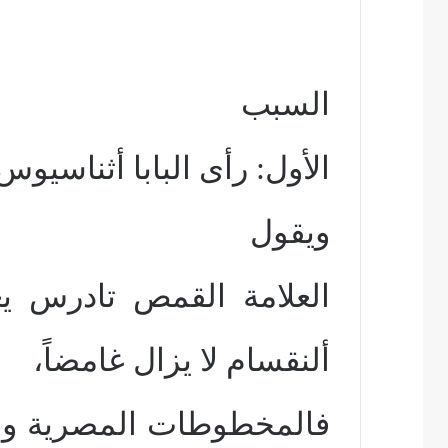
السبب
الأول: رأى البابا أثناسيو
ويقول
ألنقسام لا يزال غامضاً،
فالمخطوطات المصرية وم