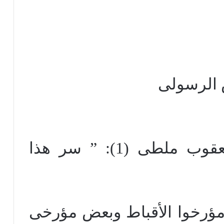
س الرسولى
العلامة القمص تادرس يعقوب ملطى (1): ” سر هذا
ؤرخوا الأقباط وبعض مؤرخى