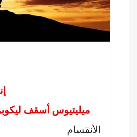
إن
ميليتيوس أسقف ليكوب
الأنقسام