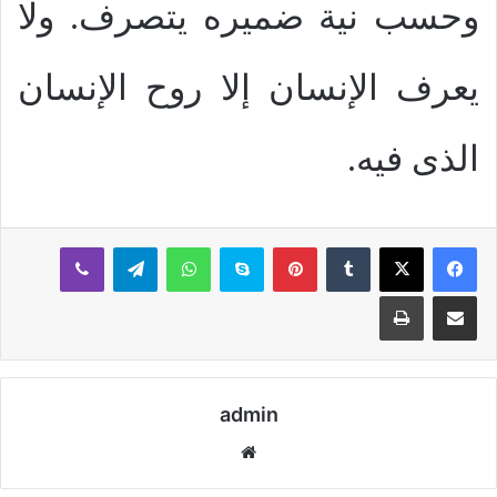
وحسب نية ضميره يتصرف. ولا
يعرف الإنسان إلا روح الإنسان
الذى فيه.
بينتيريست
سكايب
واتساب
تيلقرام
ڤايبر
مشاركة عبر البريد
طباعة
admin
موقع
الويب