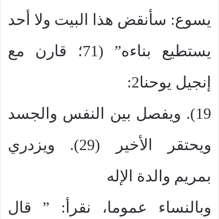
يسوع: سأنقض هذا البيت ولا أحد
يستطيع بناءه” (71؛ قارن مع
إنجيل يوحنا2:
19). ويفصل بين النفس والجسد
ويحتقر الأخير (29). ويزدري
بمريم والدة الإله
وبالنساء عموما، نقرأ: ” قال