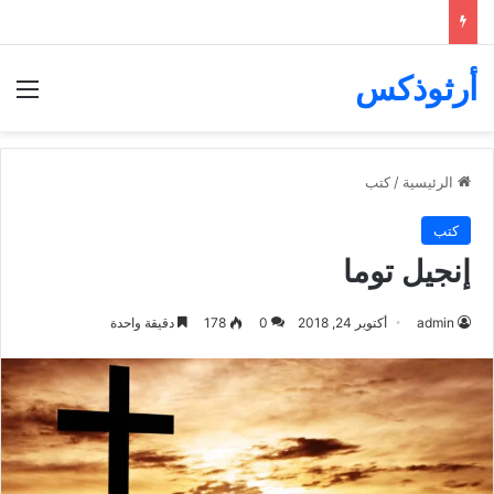
أرثوذكس
الق
الرئيسية
/
كتب
كتب
إنجيل توما
admin
أكتوبر 24, 2018
0
178
دقيقة واحدة