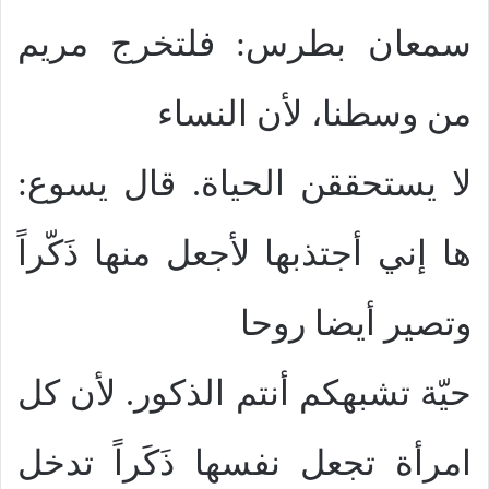
سمعان بطرس: فلتخرج مريم
من وسطنا، لأن النساء
لا يستحققن الحياة. قال يسوع:
ها إني أجتذبها لأجعل منها ذَكّراً
وتصير أيضا روحا
حيّة تشبهكم أنتم الذكور. لأن كل
امرأة تجعل نفسها ذَكَراً تدخل