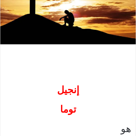
إنجيل
توما
هو