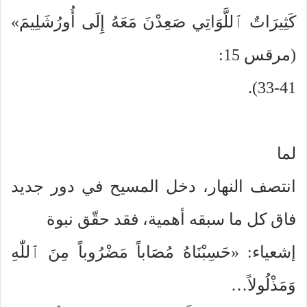
كَثِيرَاتٌ ٱللَّوَاتِي صَعِدْنَ مَعَهُ إِلَى أُورُشَلِيمَ»
(مرقس 15:
33-41).
لما
انتصف النهار، دخل المسيح في دور جديد
فاق كل ما سبقه أهمية، فقد حقّق نبوة
إشعياء: «حَسِبْنَاهُ مُصَاباً مَضْرُوباً مِنَ ٱللّٰهِ
وَمَذْلُولاً…