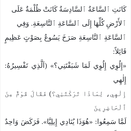
كَانَتِ ٱلسَّاعَةُ ٱلسَّادِسَةُ كَانَتْ ظُلْمَةٌ عَلَى
ٱلأَرْضِ كُلِّهَا إِلَى ٱلسَّاعَةِ ٱلتَّاسِعَةِ. وَفِي
ٱلسَّاعَةِ ٱلتَّاسِعَةِ صَرَخَ يَسُوعُ بِصَوْتٍ عَظِيمٍ
قَائِلاً:
«إِلُوِي إِلُوِي لَمَا شَبَقْتَنِي؟» (اَلَّذِي تَفْسِيرُهُ:
إِلٰهِي
إِلٰهِي، لِمَاذَا تَرَكْتَنِي؟) فَقَالَ قَوْمٌ مِنَ
ٱلْحَاضِرِينَ
لَمَّا سَمِعُوا: «هُوَذَا يُنَادِي إِيلِيَّا». فَرَكَضَ وَاحِدٌ