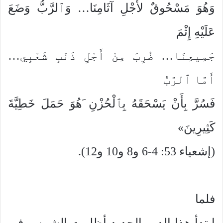
وَهُوَ مَسْحُوقٌ لأَجْلِ آثَامِنَا… وَٱلرَّبُّ وَضَعَ
عَلَيْهِ إِثْمَ
جَمِيعِنَا… ضُرِبَ مِنْ أَجْلِ ذَنْبِ شَعْبِي…
أَمَّا ٱلرَّبُّ
فَسُرَّ بِأَنْ يَسْحَقَهُ بِٱلْحُزْنِ َهُوَ حَمَلَ خَطِيَّةَ
كَثِيرِينَ»
(إشعياء 53: 4-6 و8 و10 و12).
فلما
ابتدأ هذا الدور الجديد أظلمت الشمس في