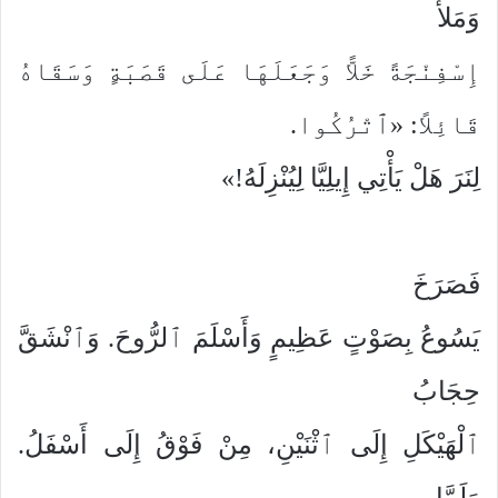
وَمَلأَ
إِسْفِنْجَةً خَلاًّ وَجَعَلَهَا عَلَى قَصَبَةٍ وَسَقَاهُ
قَائِلاً: «ٱتْرُكُوا.
لِنَرَ هَلْ يَأْتِي إِيلِيَّا لِيُنْزِلَهُ!»
فَصَرَخَ
يَسُوعُ بِصَوْتٍ عَظِيمٍ وَأَسْلَمَ ٱلرُّوحَ. وَٱنْشَقَّ
حِجَابُ
ٱلْهَيْكَلِ إِلَى ٱثْنَيْنِ، مِنْ فَوْقُ إِلَى أَسْفَلُ.
وَلَمَّا