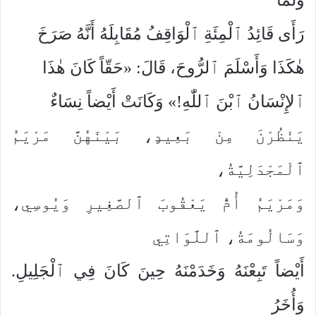
رَأَى قَائِدُ ٱلْمِئَةِ ٱلْوَاقِفُ مُقَابِلَهُ أَنَّهُ صَرَخَ
هٰكَذَا وَأَسْلَمَ ٱلرُّوحَ، قَالَ: «حَقّاً كَانَ هٰذَا
ٱلإِنْسَانُ ٱبْنَ ٱللّٰهِ!» وَكَانَتْ أَيْضاً نِسَاءٌ
يَنْظُرْنَ مِنْ بَعِيدٍ، بَيْنَهُنَّ مَرْيَمُ
ٱلْمَجْدَلِيَّةُ،
وَمَرْيَمُ أُمُّ يَعْقُوبَ ٱلصَّغِيرِ وَيُوسِي،
وَسَالُومَةُ، ٱللَّوَاتِي
أَيْضاً تَبِعْنَهُ وَخَدَمْنَهُ حِينَ كَانَ فِي ٱلْجَلِيلِ.
وَأُخَرُ