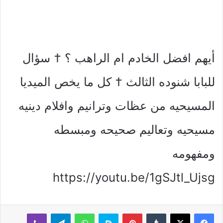
أيهم افضل الخادم ام الراهب ؟ † سؤال
للبابا شنوده الثالث † كل ما يخص الميديا
المسيحيه من عظات وترانيم وافلام دينيه
مسيحيه وتعاليم صحيحه ومبسطه
ومفهومه
https://youtu.be/1gSJtl_Ujsg
بينتيريست
سكايب
واتساب
تيلقرام
ڤايبر