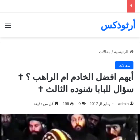
أرثوذكس
الق
الرئيسية
/
مقالات
مقالات
أيهم افضل الخادم ام الراهب ؟ †
سؤال للبابا شنوده الثالث †
admin
يناير 5, 2017
0
195
أقل من دقيقة