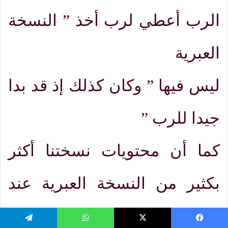
الرب أعطي لرب أخذ
”
النسخة
العبرية
ليس فيها
”
وكان كذلك إذ قد بدا
جيدا للرب
”
كما أن محتويات نسختنا أكثر
بكثير من النسخة العبرية عند
حديث زوجة
يسبوك
‫X
واتساب
تيلقرام