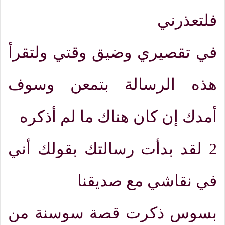
فلتعذرني
في تقصيري وضيق وقتي ولتقرأ
هذه الرسالة بتمعن وسوف
أمدك إن كان هناك ما لم أذكره
2
لقد بدأت رسالتك بقولك أني
في نقاشي مع صديقنا
بسوس ذكرت قصة سوسنة من