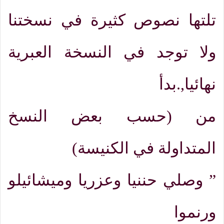
تلتها نصوص كثيرة في نسختنا
ولا توجد في النسخة العبرية
نهائيا
,.
بدأ
من
(
حسب بعض النسخ
المتداولة في الكنيسة)
”
وصلي حننيا وعزريا وميشائيلو
ورنموا