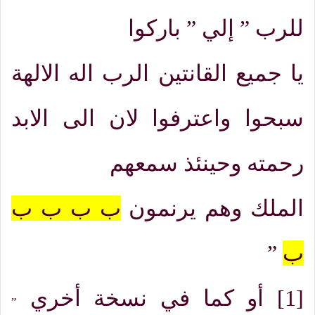
للرب
”
إلي
”
باركوا
يا جميع القانتين الرب اله الالهة
سبحوا واعترفوا لان الى الابد
رحمته وحينئذ سمعهم
الملك وهم يرنمون
ب ب ب ب
ب
”
[1]
أو كما في نسخة أخري
”