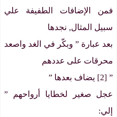
فمن الإضافات الطفيفة علي
سبيل المثال
,
نجدها
بعد عبارة
”
وبكّر في الغد واصعد
محرقات على عددهم
” [2]
يضاف بعدها
”
عجل صغير لخطايا أرواحهم
”
إلي: