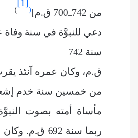
[1]
)
(
من 742
700 ق.م]
–
دعي للنبوَّة في سنة وفاة عُزِّيا 
سنة 742
ق.م، وكان عمره آنئذ يقرب 
من خمسين سنة خدم إشعي
مأساة أمته بصوت النبوَّ
ربما
سنة 692 ق.م. وك