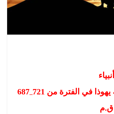
نبياء
يهوذا في الفترة من 721
687
–
ق.م