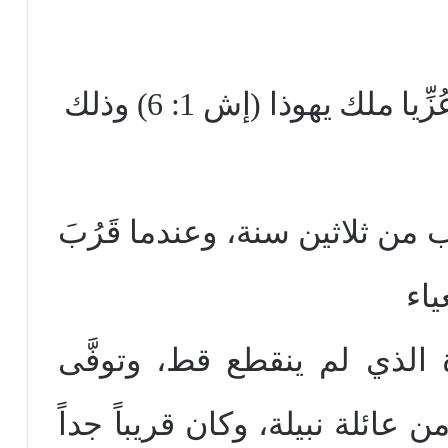
ملك يهوذا (إش 1: 6) وذلك
من ثلاثين سنة، وعندما قَرُبَ
اء
ة الذي لم ينقطع قط، وتوفَّى
ان من عائلة نبيلة، وكان قريباً جداً