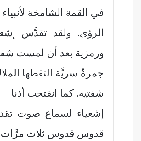
في القمة الشامخة لأنبياء
الرؤى. ولقد تقدَّس إشعيا
ورمزية بعد أن لمست شفت
جمرةٌ سريَّة التقطها الملا
شفتيه. كما انفتحت أذنا
إشعياء لسماع صوت تقدي
قدوس قدوس ثلاث مرَّات ع