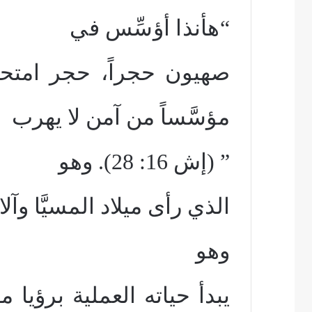
“هأنذا أؤسِّس في
صهيون حجراً، حجر امتحان
مؤسَّساً من آمن لا يهرب
” (إش 16: 28). وهو
الذي رأى ميلاد المسيَّا وآل
وهو
يبدأ حياته العملية برؤيا 