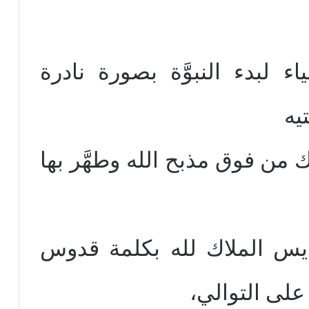
ء لبدء النبوَّة بصورة نادرة
يه
ك من فوق مذبح الله وطهَّر بها
س الملاك لله بكلمة قدوس
لى التوالي،