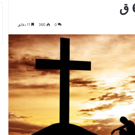
0
360
11 دقائق