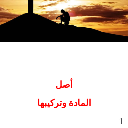
أ
صل
المادة وتركيبها
1