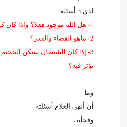
لدي 3 أسئله:
1- هل الله موجود فعلا؟ واذا كان كذلك أرني شكله؟
2- ماهو القضاء والقدر؟
3- إذا كان الشيطان يسكن الجحيم {النار} فلماذا يلقى فيها بعد ذلك وهى لن
تؤثر فيه؟
وما
أن أنهى الغلام أسئلته
وفجأة..