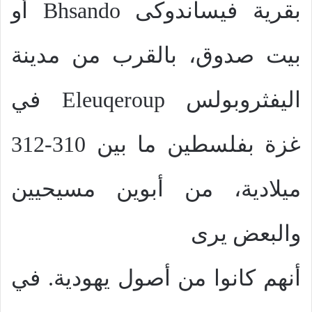
بقرية فيساندوكى
Bhsando
أو
بيت صدوق، بالقرب من مدينة
اليفثروبولس
Eleuqeroup
في
غزة بفلسطين ما بين 310-312
ميلادية، من أبوين مسيحيين
والبعض يرى
أنهم كانوا من أصول يهودية. في