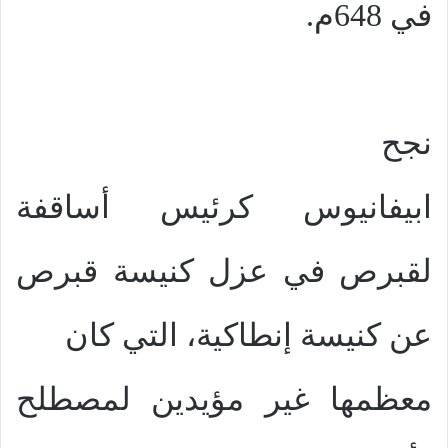
في 648م.
نجح
ابيفانيوس كرئيس أساقفة
لقبرص في عزل كنيسة قبرص
عن كنيسة إنطاكية، التي كان
معظمها غير مؤيدين لمصطلح