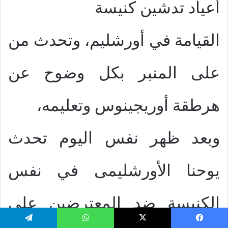
أعياد تدشين كنيسة
القيامة في أورشليم، وتحدث من
على المنبر بكل وضوح عن
هرطقة أوريجينوس وتعليمه،
وبعد ظهر نفس اليوم تحدث
يوحنا الأورشليمى في نفس
الكنيسة ضد المعترضين على
يسبوك
‫X
واتساب
تيلقرام