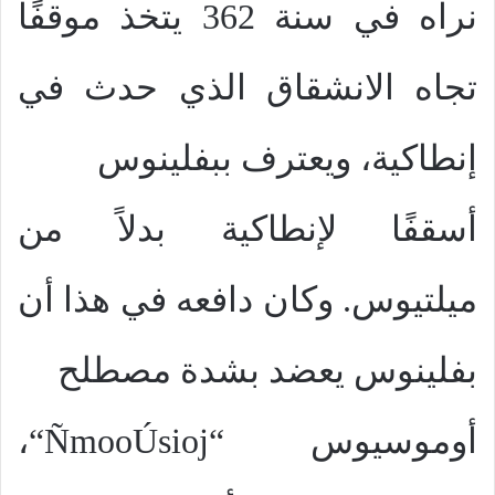
نراه في سنة 362 يتخذ موقفًا
تجاه الانشقاق الذي حدث في
إنطاكية، ويعترف ببفلينوس
أسقفًا لإنطاكية بدلاً من
ميلتيوس. وكان دافعه في هذا أن
بفلينوس يعضد بشدة مصطلح
أوموسيوس “
ÑmooÚsioj
“،