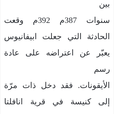
بين
سنوات 387م 392م وقعت
الحادثة التي جعلت ابيفانيوس
يعبّر عن اعتراضه على عادة
رسم
الأيقونات. فقد دخل ذات مرّة
إلى كنيسة في قرية انافلتا