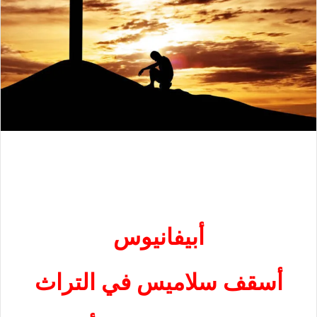
أبيفانيوس
أسقف سلاميس في التراث