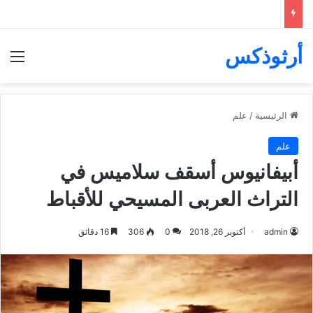
أرثوذكس
الق
الرئيسية
/
علم
علم
أبيفانيوس أسقف سلاميس في
التراث العربى المسيحي للأقباط
admin
أكتوبر 26, 2018
0
306
16 دقائق