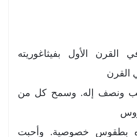
 القرن الأول بفيثاغوريته
 القرن
ئب ونصف إله. وسمح كل من
روس
كره بطقوس خصوصية. وأحبت