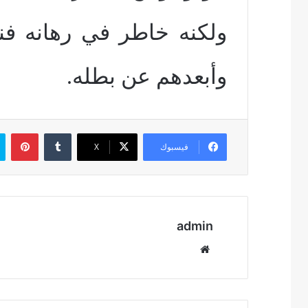
ولكنه خاطر في رهانه فنف
وأبعدهم عن بطله.
بين
فيسبوك
‫X
admin
موقع
الويب