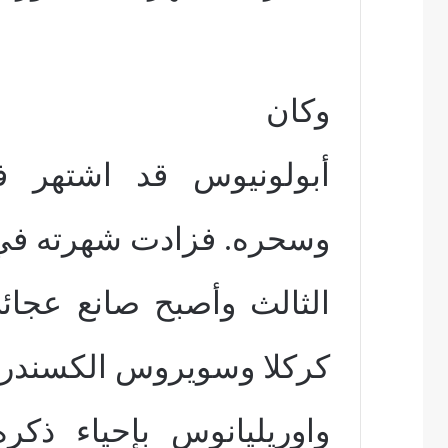
وكان
أبولونيوس قد اشتهر في
وسحره. فزادت شهرته في
الثالث وأصبح صانع عجا
كركلا وسويروس الكسند
واوريليانوس بإحياء ذ