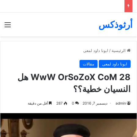
أرثوذكس
الق
الرئيسية
/
ابونا داود لمعى
ابونا داود لمعى
مقالات
WwW OrSoZoX CoM 28 هل
النسيان خطية؟؟
admin
ديسمبر 7, 2016
0
287
أقل من دقيقة