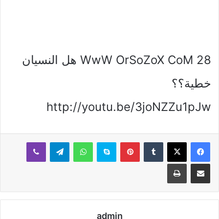
WwW OrSoZoX CoM 28 هل النسيان
خطية؟؟
http://youtu.be/3joNZZu1pJw
بينتيريست
سكايب
واتساب
تيلقرام
ڤايبر
مشاركة عبر البريد
طباعة
admin