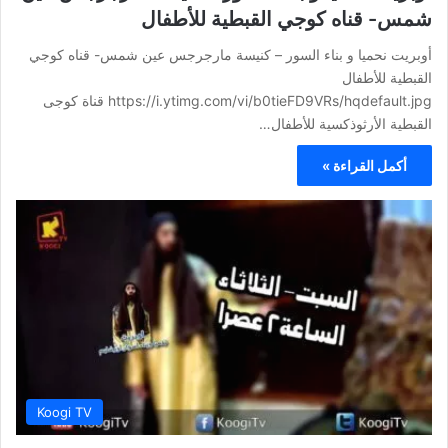
شمس- قناه كوجي القبطية للأطفال
أوبريت نحميا و بناء السور – كنيسة مارجرجس عين شمس- قناه كوجي
القبطية للأطفال
https://i.ytimg.com/vi/b0tieFD9VRs/hqdefault.jpg قناة كوجى
القبطية الأرثوذكسية للأطفال…
أكمل القراءة »
Koogi TV