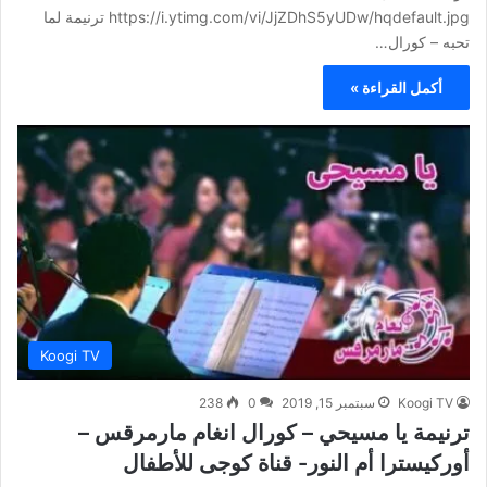
https://i.ytimg.com/vi/JjZDhS5yUDw/hqdefault.jpg ترنيمة لما
تحبه – كورال…
أكمل القراءة »
Koogi TV
Koogi TV
سبتمبر 15, 2019
0
238
ترنيمة يا مسيحي – كورال انغام مارمرقس –
أوركيسترا أم النور- قناة كوجى للأطفال