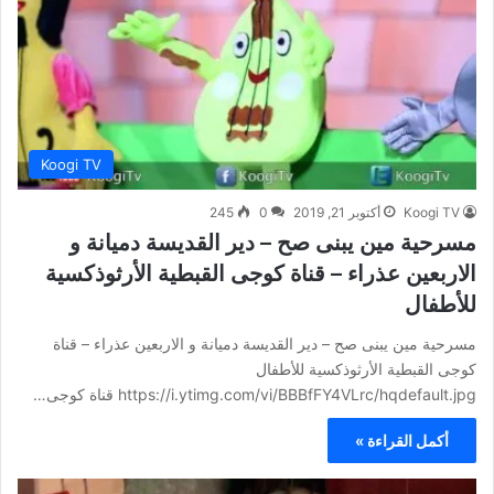
Koogi TV
Koogi TV
أكتوبر 21, 2019
0
245
مسرحية مين يبنى صح – دير القديسة دميانة و
الاربعين عذراء – قناة كوجى القبطية الأرثوذكسية
للأطفال
مسرحية مين يبنى صح – دير القديسة دميانة و الاربعين عذراء – قناة
كوجى القبطية الأرثوذكسية للأطفال
https://i.ytimg.com/vi/BBBfFY4VLrc/hqdefault.jpg قناة كوجى…
أكمل القراءة »