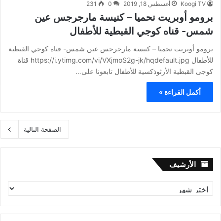
Koogi TV
أغسطس 18, 2019
0
231
برومو أوبريت نحميا – كنيسة مارجرجس عين
شمس- قناه كوجي القبطية للأطفال
برومو أوبريت نحميا – كنيسة مارجرجس عين شمس- قناه كوجي القبطية
للأطفال https://i.ytimg.com/vi/VXjmoS2g-jk/hqdefault.jpg قناة
كوجى القبطية الأرثوذكسية للأطفال تابعونا على…
أكمل القراءة »
الصفحة التالية
الأرشيف
الأرشيف