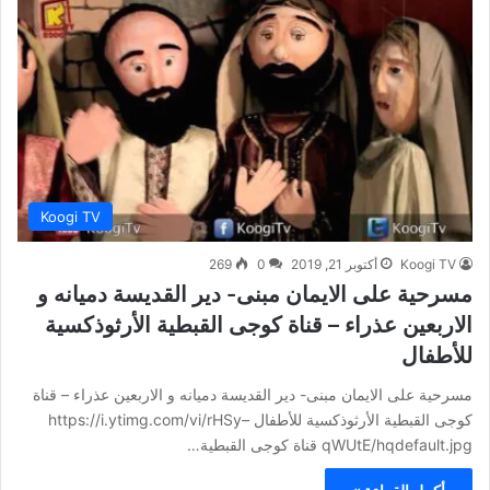
Koogi TV
Koogi TV
أكتوبر 21, 2019
0
269
مسرحية على الايمان مبنى- دير القديسة دميانه و
الاربعين عذراء – قناة كوجى القبطية الأرثوذكسية
للأطفال
مسرحية على الايمان مبنى- دير القديسة دميانه و الاربعين عذراء – قناة
كوجى القبطية الأرثوذكسية للأطفال https://i.ytimg.com/vi/rHSy–
qWUtE/hqdefault.jpg قناة كوجى القبطية…