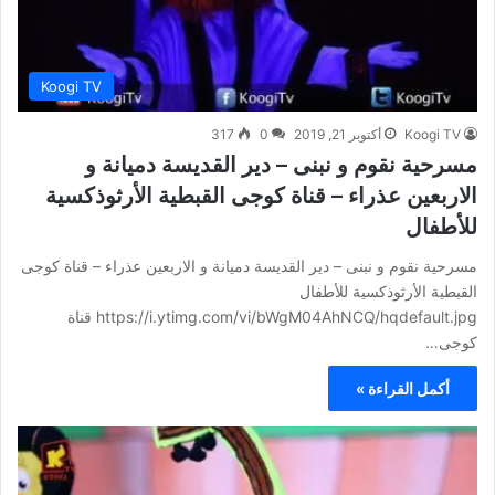
Koogi TV
Koogi TV
أكتوبر 21, 2019
0
317
مسرحية نقوم و نبنى – دير القديسة دميانة و
الاربعين عذراء – قناة كوجى القبطية الأرثوذكسية
للأطفال
مسرحية نقوم و نبنى – دير القديسة دميانة و الاربعين عذراء – قناة كوجى
القبطية الأرثوذكسية للأطفال
https://i.ytimg.com/vi/bWgM04AhNCQ/hqdefault.jpg قناة
كوجى…
أكمل القراءة »