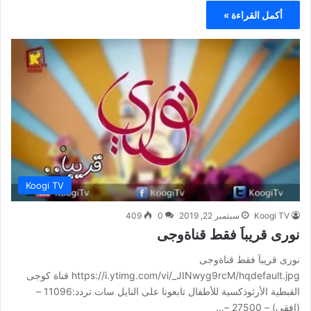
أكمل القراءة »
Koogi TV
Koogi TV
سبتمبر 22, 2019
0
409
نورى قريباَ فقط قناةوجى
نورى قريباَ فقط قناةوجى
https://i.ytimg.com/vi/_JINwyg9rcM/hqdefault.jpg قناة كوجى
القبطية الأرثوذكسية للأطفال تابعونا على النايل سات تردد:11096 –
(افقى) – 27500 –…