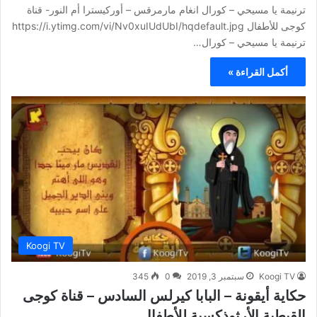
ترنيمة يا مسيحي – كورال انغام مارمرقس – أوركيسترا أم النور- قناة
كوجى للأطفال https://i.ytimg.com/vi/Nv0xuIUdUbI/hqdefault.jpg
ترنيمة يا مسيحي – كورال…
أكمل القراءة »
Koogi TV
Koogi TV
سبتمبر 3, 2019
0
345
حكاية أيقونة – البابا كيرلس السادس – قناة كوجى
القبطية الأرثوذكسية للأطفال