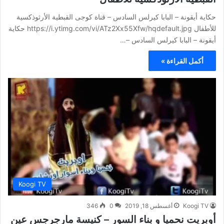
حكاية أيقونة – البابا كيرلس السادس – قناة كوجى القبطية الأرثوذكسية
للأطفال https://i.ytimg.com/vi/ATz2Xx55Xfw/hqdefault.jpg حكاية
أيقونة – البابا كيرلس السادس –…
أكمل القراءة »
Koogi TV
Koogi TV
أغسطس 18, 2019
0
346
أوبريت نحميا و بناء السور – كنيسة مارجرجس عين