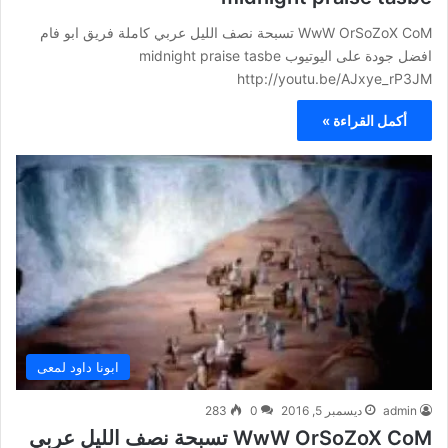
WwW OrSoZoX CoM تسبحة نصف الليل عربي كاملة فريق ابو فام
افضل جودة على اليوتيوب midnight praise tasbe
http://youtu.be/AJxye_rP3JM
أكمل القراءة »
ابونا داود لمعى
admin
ديسمبر 5, 2016
0
283
WwW OrSoZoX CoM تسبحة نصف الليل عربي