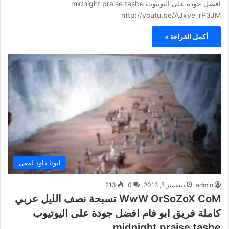
افضل جودة على اليوتيوب midnight praise tasbe
http://youtu.be/AJxye_rP3JM
أكمل القراءة »
ابونا داود لمعى
admin
ديسمبر 5, 2016
0
213
WwW OrSoZoX CoM تسبحة نصف الليل عربي
كاملة فريق ابو فام افضل جودة على اليوتيوب
midnight praise tasbe