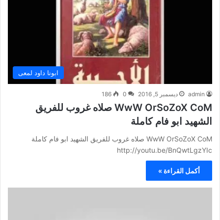
ابونا داود لمعى
admin
ديسمبر 5, 2016
0
186
WwW OrSoZoX CoM صلاه غروب للفريق
الشهيد ابو فام كاملة
WwW OrSoZoX CoM صلاه غروب للفريق الشهيد ابو فام كاملة
http://youtu.be/BnQwtLgzYIc
أكمل القراءة »