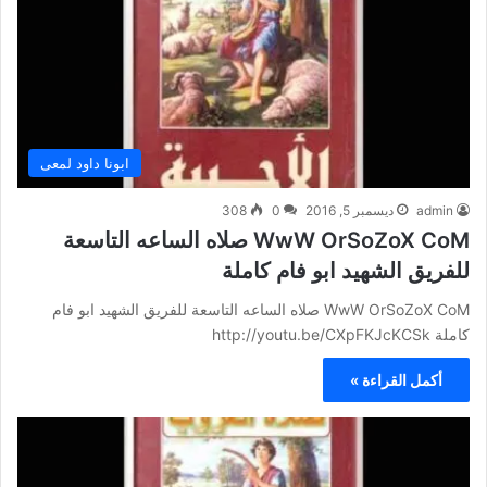
ابونا داود لمعى
admin
ديسمبر 5, 2016
0
308
WwW OrSoZoX CoM صلاه الساعه التاسعة
للفريق الشهيد ابو فام كاملة
WwW OrSoZoX CoM صلاه الساعه التاسعة للفريق الشهيد ابو فام
كاملة http://youtu.be/CXpFKJcKCSk
أكمل القراءة »