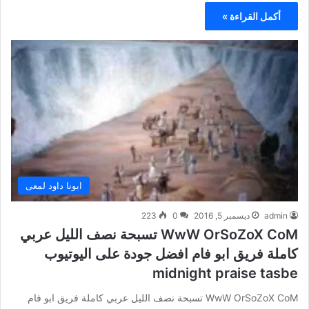
أكمل القراءة »
ابونا داود لمعى
admin
ديسمبر 5, 2016
0
223
WwW OrSoZoX CoM تسبحة نصف الليل عربي
كاملة فريق ابو فام افضل جودة على اليوتيوب
midnight praise tasbe
WwW OrSoZoX CoM تسبحة نصف الليل عربي كاملة فريق ابو فام