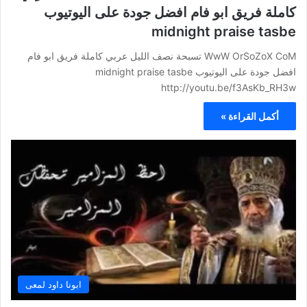
كاملة فريق ابو فام افضل جودة على اليوتيوب
midnight praise tasbe
WwW OrSoZoX CoM تسبحة نصف الليل عربي كاملة فريق ابو فام
افضل جودة على اليوتيوب midnight praise tasbe
http://youtu.be/f3AsKb_RH3w
أكمل القراءة »
ابونا داود لمعى