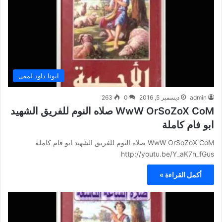
ابونا داود لمعى
admin
ديسمبر 5, 2016
0
263
WwW OrSoZoX CoM صلاه النوم للفريق الشهيد
ابو فام كاملة
WwW OrSoZoX CoM صلاه النوم للفريق الشهيد ابو فام كاملة
http://youtu.be/Y_aK7h_fGus
أكمل القراءة »