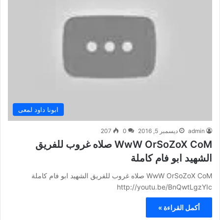
ابونا داود لمعى
admin
ديسمبر 5, 2016
0
207
WwW OrSoZoX CoM صلاه غروب للفريق
الشهيد ابو فام كاملة
WwW OrSoZoX CoM صلاه غروب للفريق الشهيد ابو فام كاملة
http://youtu.be/BnQwtLgzYIc
أكمل القراءة »