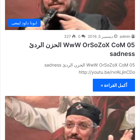
ابونا داود لمعى
admin
ديسمبر 5, 2016
0
327
WwW OrSoZoX CoM 05 الحزن الردئ
sadness
WwW OrSoZoX CoM 05 الحزن الردئ sadness
http://youtu.be/rvrALjinCDo
أكمل القراءة »