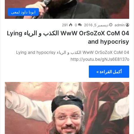
ابونا داود لمعى
admin
ديسمبر 5, 2016
0
291
WwW OrSoZoX CoM 04 الكذب و الرياء Lying
and hypocrisy
WwW OrSoZoX CoM 04 الكذب و الرياء Lying and hypocrisy
http://youtu.be/gNJs6E8137o
أكمل القراءة »