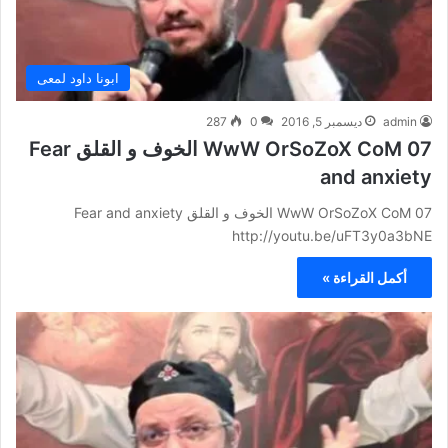
ابونا داود لمعى
admin
ديسمبر 5, 2016
0
287
WwW OrSoZoX CoM 07 الخوف و القلق Fear
and anxiety
WwW OrSoZoX CoM 07 الخوف و القلق Fear and anxiety
http://youtu.be/uFT3y0a3bNE
أكمل القراءة »