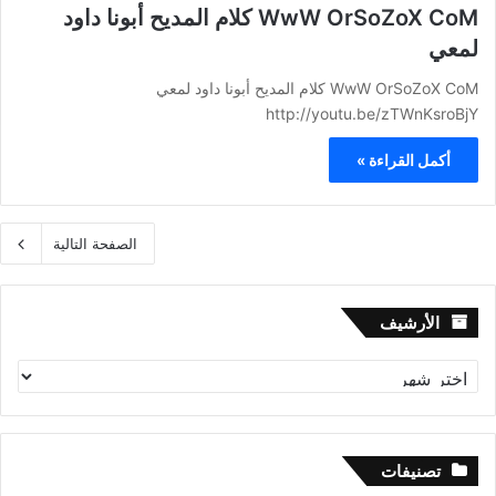
WwW OrSoZoX CoM كلام المديح أبونا داود
لمعي
WwW OrSoZoX CoM كلام المديح أبونا داود لمعي
http://youtu.be/zTWnKsroBjY
أكمل القراءة »
الصفحة التالية
الأرشيف
الأرشيف
تصنيفات