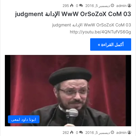
admin
ديسمبر 5, 2016
0
295
WwW OrSoZoX CoM 03 الإدانة judgment
WwW OrSoZoX CoM 03 الإدانة judgment
http://youtu.be/4QNTufVS6Gg
أكمل القراءة »
ابونا داود لمعى
admin
ديسمبر 5, 2016
0
262