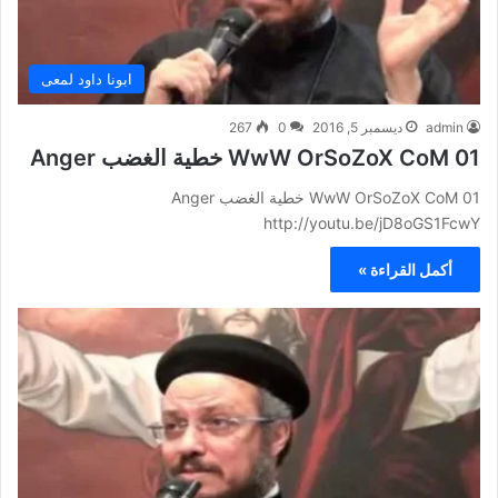
ابونا داود لمعى
admin
ديسمبر 5, 2016
0
267
WwW OrSoZoX CoM 01 خطية الغضب Anger
WwW OrSoZoX CoM 01 خطية الغضب Anger
http://youtu.be/jD8oGS1FcwY
أكمل القراءة »