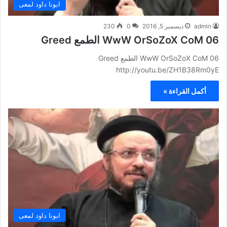
ابونا داود لمعى
admin
ديسمبر 5, 2016
0
230
WwW OrSoZoX CoM 06 الطمع Greed
WwW OrSoZoX CoM 06 الطمع Greed
http://youtu.be/ZH1B38Rm0yE
أكمل القراءة »
ابونا داود لمعى