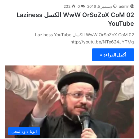
admin
ديسمبر 5, 2016
0
232
WwW OrSoZoX CoM 02 الكسل Laziness
YouTube
WwW OrSoZoX CoM 02 الكسل Laziness YouTube
http://youtu.be/NTe624JYTMg
أكمل القراءة »
ابونا داود لمعى