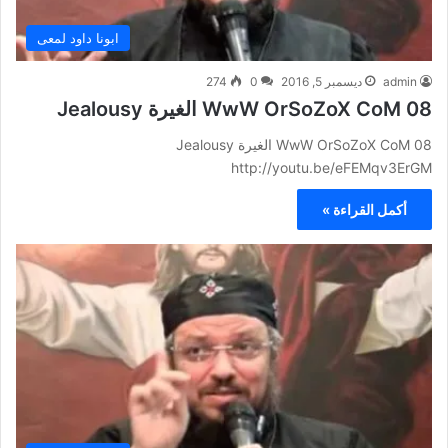
ابونا داود لمعى
admin
ديسمبر 5, 2016
0
274
WwW OrSoZoX CoM 08 الغيرة Jealousy
WwW OrSoZoX CoM 08 الغيرة Jealousy
http://youtu.be/eFEMqv3ErGM
أكمل القراءة »