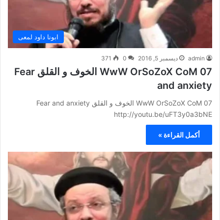
ابونا داود لمعى
admin
ديسمبر 5, 2016
0
371
WwW OrSoZoX CoM 07 الخوف و القلق Fear
and anxiety
WwW OrSoZoX CoM 07 الخوف و القلق Fear and anxiety
http://youtu.be/uFT3y0a3bNE
أكمل القراءة »