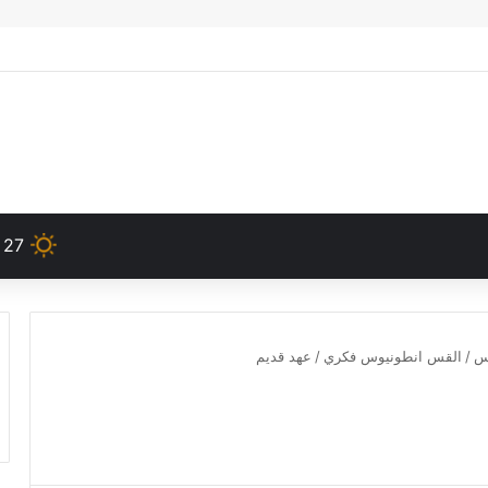
27
دس
/
القس انطونيوس فكري
/
عهد قديم