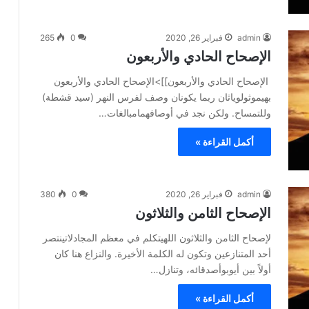
admin
فبراير 26, 2020
0
265
الإصحاح الحادي والأربعون
الإصحاح الحادي والأربعون]]>الإصحاح الحادي والأربعون
بهيموثولوياثان ربما يكونان وصف لفرس النهر (سيد قشطة)
وللتمساح. ولكن نجد في أوصافهمامبالغات…
أكمل القراءة »
admin
فبراير 26, 2020
0
380
الإصحاح الثامن والثلاثون
لإصحاح الثامن والثلاثون اللهيتكلم في معظم المجادلاتينتصر
أحد المتنازعين وتكون له الكلمة الأخيرة. والنزاع هنا كان
أولاً بين أيوبوأصدقائه، وتنازل…
أكمل القراءة »