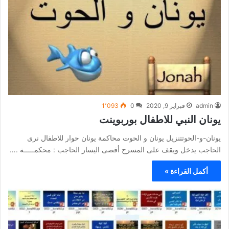
admin
فبراير 9, 2020
0
1٬093
يونان النبي للاطفال بوربوينت
يونان-و-الحوتتنزيل يونان و الحوت محاكمة يونان حوار للاطفال نرى
الحاجب يدخل ويقف على المسرح أقصى اليسار الحاجب : محكمـــــة .…
أكمل القراءة »