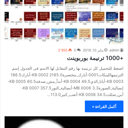
admin
يناير 10, 2019
0
3٬855
+1000 ترنيمة بوربوينت
اضغط للتحميل كل ترنيمه بها رقم المقابل لها الاسم فى الجدول إسم
الترنيمهاللينكات0001-أبارك_مختصرة2185.0 KB 0002-أبارك186.5
KB 0003-أبانا_الذي49.5 KB 0004-أبداً_مش_صدفة60.5 KB 0005-
إبصالية_الصورة3.3 MB 0006-أبصالية_النور357.5 KB 0007-
أبي_ضللت34.5 KB 0008-أتعب_كتير113.0…
أكمل القراءة »