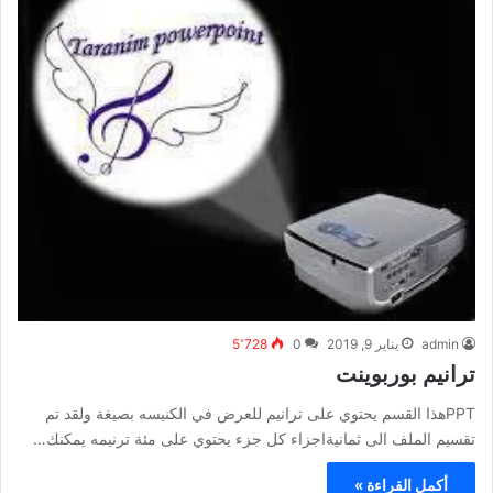
admin
يناير 9, 2019
0
5٬728
ترانيم بوربوينت
PPTهذا القسم يحتوي على ترانيم للعرض في الكنيسه بصيغة ولقد تم
تقسيم الملف الى ثمانيةاجزاء كل جزء يحتوي على مئة ترنيمه يمكنك…
أكمل القراءة »