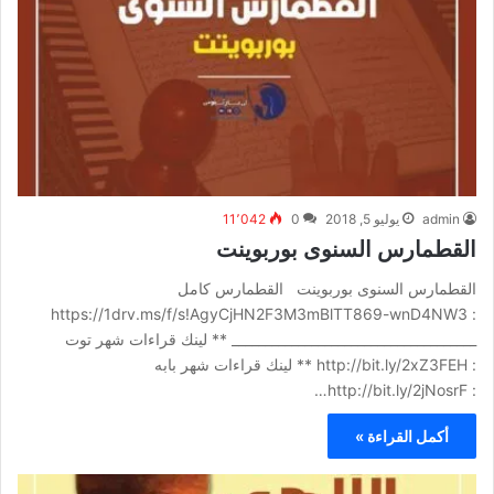
admin
يوليو 5, 2018
0
11٬042
القطمارس السنوى بوربوينت
القطمارس السنوى بوربوينت القطمارس كامل
: https://1drv.ms/f/s!AgyCjHN2F3M3mBlTT869-wnD4NW3
_____________________________________ ** لينك قراءات شهر توت
: http://bit.ly/2xZ3FEH ** لينك قراءات شهر بابه
: http://bit.ly/2jNosrF…
أكمل القراءة »