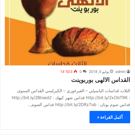
admin
يوليو 5, 2018
0
14٬503
القداس الالهى بوربوينت
الثلاث قداسات الباسيلي – الغيرغوري – الكيرلسي القداس السنوى
: http://bit.ly/2xObTRK قداس شهر كيهك : http://bit.ly/2Btoed2
قداس صوم يونان : http://bit.ly/2DRz7ub قداس الصوم…
أكمل القراءة »