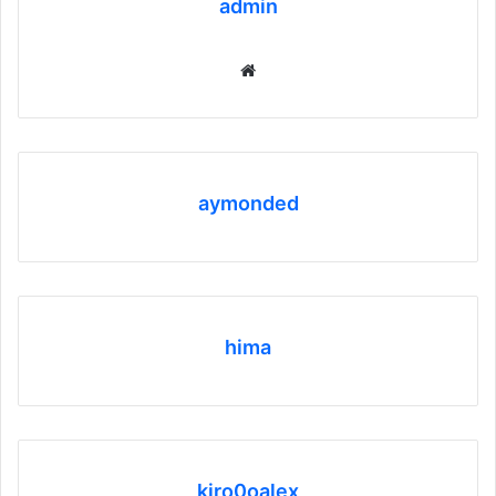
admin
موقع
الويب
aymonded
hima
kiro0oalex